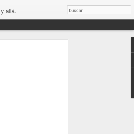
y allá.
OS
S... PARA
😲😳
.. PARA VAGOS !!😆😲😳
LA MADRE DE LOS MEJORES
puede ver que es bastante cierto.