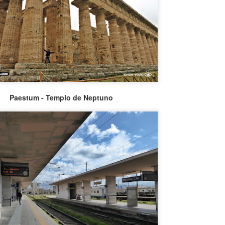
Paestum - Templo de Neptuno
CAE OVNI EN
TOP 20
AUG
AUG