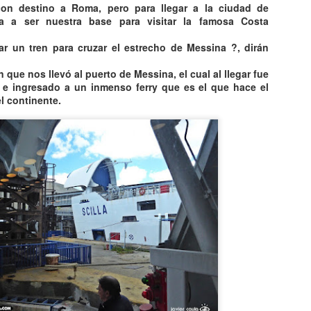
n destino a Roma, pero para llegar a la ciudad de
uenta la leyenda que en el barrio VILLA DEL PARQUE de la ciudad de
ba a ser nuestra base para visitar la famosa Costa
UENOS AIRES existe UN CASTILLO EMBRUJADO por un
ERRIBLE ACCIDENTE QUE LO DEJÓ MARCADO DE POR VIDA. EN
 un tren para cruzar el estrecho de Messina ?, dirán
l CASTILLO DE LOS BICHOS PASAN COSAS RARAS, MUY RARAS.
 que nos llevó al puerto de Messina, el cual al llegar fue
s e ingresado a un inmenso ferry que es el que hace el
el continente.
TITANIC 100 OBJETOS VALIOSOS
UL
12
RECUPERADOS DEL NAUFRAGIO
ITANIC 100 OBJETOS VALIOSOS RECUPERADOS DEL
AUFRAGIO
ego de ubicado el naufragio del TITANIC fueron cientos los objetos
ecuperados. Muchos de ellos fueron a subasta Y SE VENDIERON
OR MILLONES DE EUROS. En el video te muestro los más CAROS
 FAMOSOS.
PAESTUM, los templos griegos MEJOR
UL
12
CONSERVADOS están en ITALIA !!
AESTUM, los templos griegos MEJOR CONSERVADOS están en