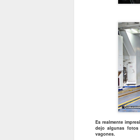
I
C
C
P
D
Sa
.
J
T
P
L
Es realmente impresi
J
dejo algunas fotos
vagones.