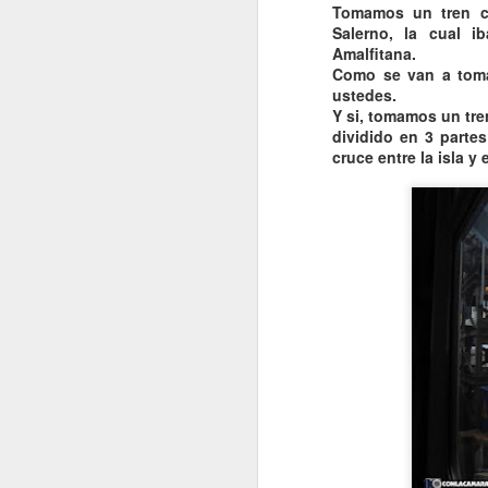
Tomamos un tren co
C
Salerno, la cual i
B
Amalfitana.
T
Como se van a tomar
e
ustedes.
Y si, tomamos un tren
dividido en 3 parte
cruce entre la isla y 
J
T
N
Lu
r
P
y
J
P