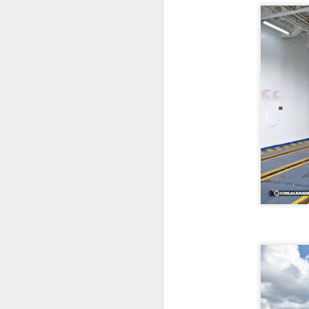
M
P
E
M
J
E
N
M
E
E
P
J