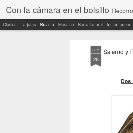
Con la cámara en el bolsillo
Recorro
Clásica
Tarjetas
Revista
Mosaico
Barra Lateral
Instantáneas
Salerno y 
DEC
28
Dos 