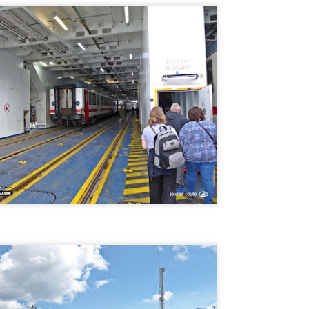
ISIL EXOCET SOBRE UNA CAMIONETA en MONTEVIDEO !
ENSÉ QUE ESTABA ALUCINANDO, PERO NO, ERA UN MISIL
XOCET sobre el techo de una camioneta transitando por las calles de
ONTEVIDEO ! DE LOCOS !! VEAN LAS FOTOS !!
El CHORIPÁN TIENE SU MONUMENTO !! SABÉS
UL
12
DONDE ? A QUE NO!!
l CHORIPÁN TIENE SU MONUMENTO !! SABÉS DONDE ? A QUE
O!!
onumentos hay para TODOS LOS GUSTOS, pero vos sabías QUE
XISTE EL MONUMENTO AL CHORIPÁN ? NO? TE CUENTO DONDE
STÁ EL MONUMENTO Y TE MUESTRO FOTOS !! BUEN
ROVECHO !
Hotel Concordia, donde el FANTASMA DE GARDEL
UL
12
AÚN VIVE !