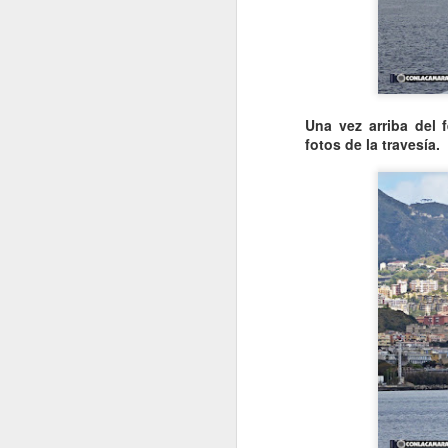
¿
R
M
S
V
Una vez arriba del 
p
fotos de la travesía.
G
J
E
D
a
u
q
J