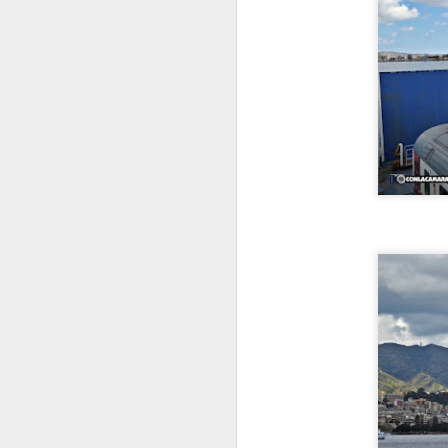
H
Ha
d
J
E
C
t
V
J