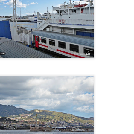
otel Concordia, donde el FANTASMA DE GARDEL AÚN VIVE !
y un hotel en la ciudad de SALTO, República Oriental del Uruguay,
onde el FANTASMA DE CARLOS GARDEL SIGUE DEAMBULANDO.
El dia que...MIKE TYSON QUISO PELEAR CON UN
UL
5
GORILA.
l dia que...MIKE TYSON QUISO PELEAR CON UN GORILA.
OMO y POR QUÉ SE LE OCURRIÓ ESA LOCURA A TYSON ? Dejá
u comentario opinando quien hubiese ganado. TE LO CUENTO EN EL
IDEO.
¿Por qué CHESPIRITO no fue al VELORIO ni al
UL
5
SEPELIO de DON RAMÓN?