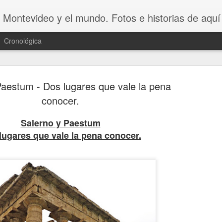
 Montevideo y el mundo. Fotos e historias de aquí 
Cronológica
Paestum - Dos lugares que vale la pena
conocer.
Salerno y Paestum
20 INVENT
AUG
lugares que vale la pena conocer.
8
ASOMBROSO
VAGOS !!😆
20 INVENTOS ASOMBROSOS.
Dicen que LA PEREZA ES 
INVENTOS. Y en este video se 