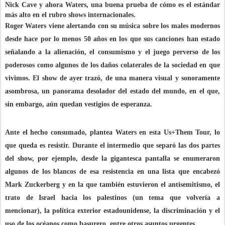
Nick Cave y ahora Waters, una buena prueba de cómo es el estándar
más alto en el rubro shows internacionales.
Roger Waters viene alertando con su música sobre los males modernos
desde hace por lo menos 50 años en los que sus canciones han estado
señalando a la alienación, el consumismo y el juego perverso de los
poderosos como algunos de los daños colaterales de la sociedad en que
vivimos. El show de ayer trazó, de una manera visual y sonoramente
asombrosa, un panorama desolador del estado del mundo, en el que,
sin embargo, aún quedan vestigios de esperanza.
Ante el hecho consumado, plantea Waters en esta
Us+Them Tour
, lo
que queda es resistir. Durante el intermedio que separó las dos partes
del show, por ejemplo, desde la gigantesca pantalla se enumeraron
algunos de los blancos de esa resistencia en una lista que encabezó
Mark Zuckerberg y en la que también estuvieron el antisemitismo, el
trato de Israel hacia los palestinos (un tema que volvería a
mencionar), la política exterior estadounidense, la discriminación y el
uso de los océanos como basurero, entre otros asuntos urgentes.