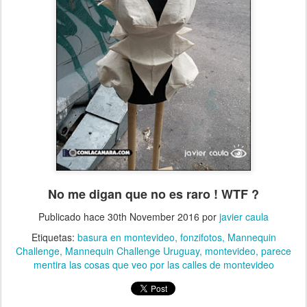
No me digan que no es raro ! WTF ?
Publicado hace
30th November 2016
por
javier caula
Etiquetas:
basura en montevideo
fonzifotos
Mannequin
Challenge
Mannequin Challenge Uruguay
montevideo
parece
mentira las cosas que veo por las calles de montevideo