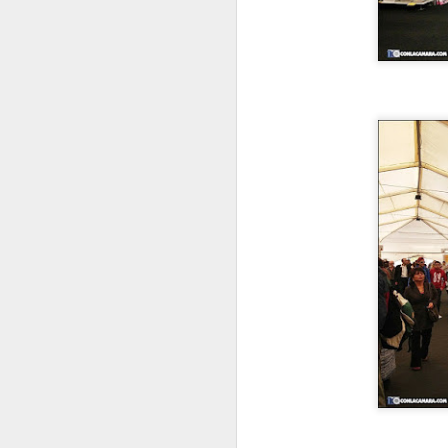
I
C
C
P
D
Sa
.
J
T
P
L
J