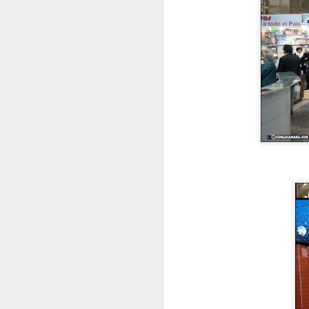
H
Ha
d
J
E
C
t
V
J