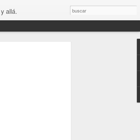
y allá.
OS
S... PARA
😲😳
.. PARA VAGOS !!😆😲😳
LA MADRE DE LOS MEJORES
puede ver que es bastante cierto.