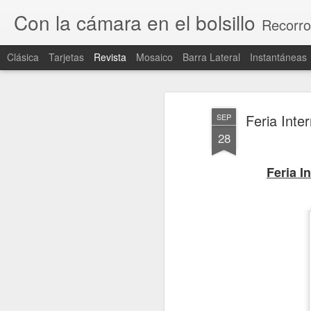
Con la cámara en el bolsillo
Recorro
Clásica
Tarjetas
Revista
Mosaico
Barra Lateral
Instantáneas
Feria Inte
SEP
28
Feria I