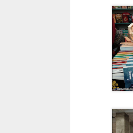
M
P
E
M
J
E
N
M
E
E
P
J