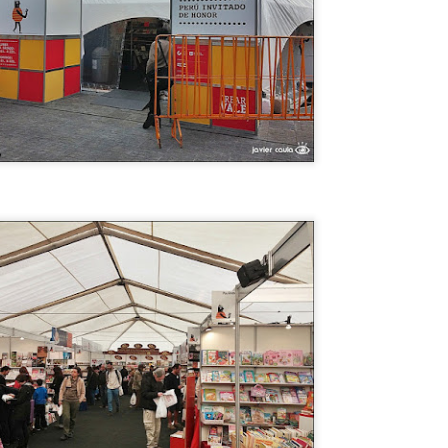
uenta la leyenda que en el barrio VILLA DEL PARQUE de la ciudad de
UENOS AIRES existe UN CASTILLO EMBRUJADO por un
ERRIBLE ACCIDENTE QUE LO DEJÓ MARCADO DE POR VIDA. EN
l CASTILLO DE LOS BICHOS PASAN COSAS RARAS, MUY RARAS.
TITANIC 100 OBJETOS VALIOSOS
UL
12
RECUPERADOS DEL NAUFRAGIO
ITANIC 100 OBJETOS VALIOSOS RECUPERADOS DEL
AUFRAGIO
ego de ubicado el naufragio del TITANIC fueron cientos los objetos
ecuperados. Muchos de ellos fueron a subasta Y SE VENDIERON
OR MILLONES DE EUROS. En el video te muestro los más CAROS
 FAMOSOS.
PAESTUM, los templos griegos MEJOR
UL
12
CONSERVADOS están en ITALIA !!
AESTUM, los templos griegos MEJOR CONSERVADOS están en