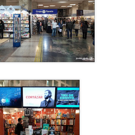
otel Concordia, donde el FANTASMA DE GARDEL AÚN VIVE !
y un hotel en la ciudad de SALTO, República Oriental del Uruguay,
onde el FANTASMA DE CARLOS GARDEL SIGUE DEAMBULANDO.
El dia que...MIKE TYSON QUISO PELEAR CON UN
UL
5
GORILA.
l dia que...MIKE TYSON QUISO PELEAR CON UN GORILA.
OMO y POR QUÉ SE LE OCURRIÓ ESA LOCURA A TYSON ? Dejá
u comentario opinando quien hubiese ganado. TE LO CUENTO EN EL
IDEO.
¿Por qué CHESPIRITO no fue al VELORIO ni al
UL
5
SEPELIO de DON RAMÓN?