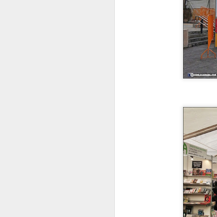
C
B
T
e
J
T
N
Lu
r
P
y
J
P