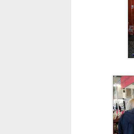
¿
R
M
S
V
p
G
J
E
D
a
u
q
J