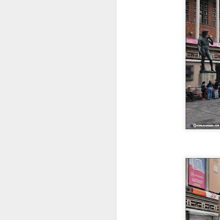
8
Haut Koenisgsbourg.
El MEJOR del mundo
?
VISITA AL Castillo de Haut
Koenisgsbourg. El MEJOR del
mundo ?
A
El castillo, cuyo nombre en
alemán es impronunciable para
mi, podría ser traducido por el
"Alto Castillo del Rey", se
E
encuentra en el término municipal
q
de la comuna francesa de
Orschwiller, en el departamento de
Bajo Rin, en Alsacia. El castillo
se sitúa en la cima del monte
Stophanberch, que fue donado en
774 por Carlomagno a la abadía
de Lièpvre, una dependencia de la
A
Abadía de Saint-Denis.
E