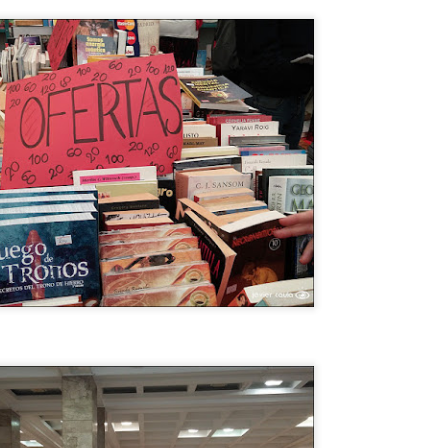
ISIL EXOCET SOBRE UNA CAMIONETA en MONTEVIDEO !
ENSÉ QUE ESTABA ALUCINANDO, PERO NO, ERA UN MISIL
XOCET sobre el techo de una camioneta transitando por las calles de
ONTEVIDEO ! DE LOCOS !! VEAN LAS FOTOS !!
El CHORIPÁN TIENE SU MONUMENTO !! SABÉS
UL
12
DONDE ? A QUE NO!!
l CHORIPÁN TIENE SU MONUMENTO !! SABÉS DONDE ? A QUE
O!!
onumentos hay para TODOS LOS GUSTOS, pero vos sabías QUE
XISTE EL MONUMENTO AL CHORIPÁN ? NO? TE CUENTO DONDE
STÁ EL MONUMENTO Y TE MUESTRO FOTOS !! BUEN
ROVECHO !
Hotel Concordia, donde el FANTASMA DE GARDEL
UL
12
AÚN VIVE !