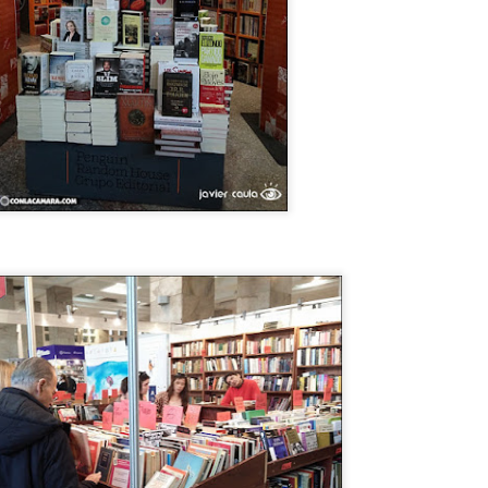
Por qué CHESPIRITO no fue al VELORIO ni al SEPELIO de DON
AMÓN?
uchas cosas se dicen al respecto, PERO LA VERDAD ES UNA
OLA y te la cuento en el video. NO TODO ERAN ROSAS en LA
ECINDAD DEL CHAVO, Hay quienes dicen que el principio del fin del
rograma fue causado por Florinda Meza, la YOKO ONO de ROBERTO
OMEZ BOLAÑOS.
ENCONTRÉ MEDALLA DEL EXORCISTA de SAN
UL
5
BENITO 😵 !!
NCONTRÉ MEDALLA DEL EXORCISTA de SAN BENITO !!
ETECTANDO METALES EN LA PLAYA encontré enterrada en la
rena LA PODEROSA MEDALLA DE SAN BENITO, la misma que se
sa EN LOS EXORCISMOS para EXPULSAR AL DEMONIO del cuerpo
ue fue poseído por el MALIGNO.
La casa EMBRUJAD de Chespirito. EL FANTASMA
UL
5