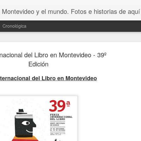
 Montevideo y el mundo. Fotos e historias de aquí 
Cronológica
rnacional del Libro en Montevideo - 39º
Edición
nternacional del Libro en Montevideo
20 INVENT
AUG
8
ASOMBROSO
VAGOS !!😆
20 INVENTOS ASOMBROSOS.
Dicen que LA PEREZA ES 
INVENTOS. Y en este video se 