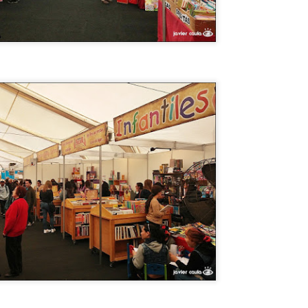
TALIA
ualquiera pensaría que los TEMPLOS GRIEGOS MEJOR
ONSERVADOS están en Grecia. Pues no, ESTÁN EN ITALIA, MÁS
RECISAMENTE en PAESTUM. Y hasta te dejan VISITARLOS POR
ENTRO !! ESPECTACULAR. Te cuento como llegar desde Nápoles o
lerno.
Tiene UN LEÓN en el JARDÍN DE LA CASA,
UL
12
INCREÍBLE !
iene UN LEÓN en el JARDÍN DE LA CASA, INCREÍBLE !
ENSÉ QUE ME TOMABA EL PELO cuando me dijo que TENÍA UN
EÓN EN LA CASA.
MISIL EXOCET SOBRE UNA CAMIONETA en
UL
12
MONTEVIDEO !