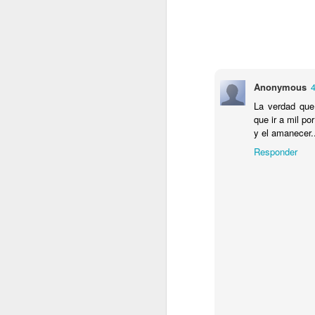
I
C
C
P
D
Anonymous
Sa
La verdad que 
.
que ir a mil p
J
y el amanecer.
Responder
T
P
L
J