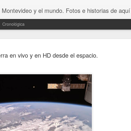
 Montevideo y el mundo. Fotos e historias de aquí 
Cronológica
erra en vivo y en HD desde el espacio.
20 INVENT
AUG
8
ASOMBROSO
VAGOS !!😆
20 INVENTOS ASOMBROSOS.
Dicen que LA PEREZA ES 
INVENTOS. Y en este video se 