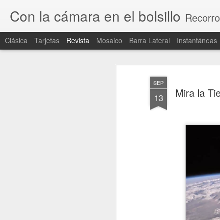
Con la cámara en el bolsillo
Recorro
Clásica
Tarjetas
Revista
Mosaico
Barra Lateral
Instantáneas
SEP
Mira la Ti
13