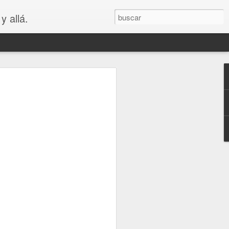
y allá.
OS
S... PARA
😲😳
.. PARA VAGOS !!😆😲😳
LA MADRE DE LOS MEJORES
puede ver que es bastante cierto.