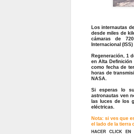
Los internautas de
desde miles de kil
cámaras de 720 
Internacional (ISS)
Regeneración, 1 de
en Alta Definición 
como fecha de ter
horas de transmis
NASA.
Si esperas lo su
astronautas ven n
las luces de los
eléctricas.
Nota: si ves que e
el lado de la tierr
VISITA AL Castillo de
AUG
HACER CLICK EN 