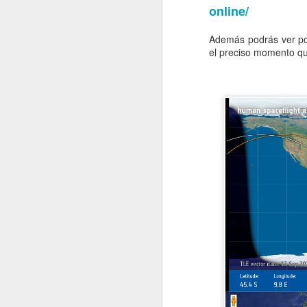
8
Haut Koenisgsbourg.
online/
El MEJOR del mundo
?
Además podrás ver po
el preciso momento qu
VISITA AL Castillo de Haut
Koenisgsbourg. El MEJOR del
mundo ?
A
El castillo, cuyo nombre en
alemán es impronunciable para
mi, podría ser traducido por el
"Alto Castillo del Rey", se
E
encuentra en el término municipal
q
de la comuna francesa de
Orschwiller, en el departamento de
Bajo Rin, en Alsacia. El castillo
se sitúa en la cima del monte
Stophanberch, que fue donado en
774 por Carlomagno a la abadía
de Lièpvre, una dependencia de la
A
Abadía de Saint-Denis.
E