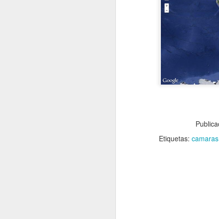
C
B
T
e
J
T
N
Public
Lu
Etiquetas:
camaras 
r
P
y
J
P