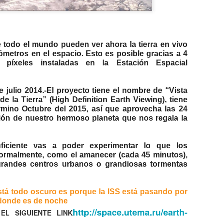
 todo el mundo pueden ver ahora la tierra en vivo
ómetros en el espacio. Esto es posible gracias a 4
píxeles instaladas en la Estación Espacial
 julio 2014.-El proyecto tiene el nombre de “Vista
de la Tierra” (High Definition Earth Viewing), tiene
mino Octubre del 2015, así que aprovecha las 24
ión de nuestro hermoso planeta que nos regala la
ficiente vas a poder experimentar lo que los
ormalmente, como el amanecer (cada 45 minutos),
 grandes centros urbanos o grandiosas tormentas
stá todo oscuro es porque la ISS está pasando por
a donde es de noche
http://space.utema.ru/earth-
CAE OVNI EN
TOP 20
AUG
AUG
EL SIGUIENTE LINK