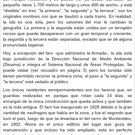
pequeña -tiene 1.700 metros de largo y unos 400 de ancho- y está
"dividida" en tres: "la primera", "la segunda" y "la tercera", son los
originales nombres con que se bautizó a cada tramo. En realidad,
la isla es una sola, pero los vaivenes del mar le cambian la
geografía. La primera y la segunda están unidas por un terraplén
rocoso que puede desaparecer con un gran temporal y creciente;
la segunda y la tercera están separadas, excepto que se dé alguna
pronunciada bajamar.
Hoy, a excepción del faro -que administra la Armada-, la isla está
bajo jurisdicción de la Dirección Nacional de Medio Ambiente
(Dinama) e integra el Sistema Nacional de Áreas Protegidas. Se
puede visitar (ver recuadro en página 3) pero los turistas sólo
tienen permitido recorrer la primera zona; el paso a "la segunda" y
"la tercera" está vedado al público.
Los únicos residentes semipermantentes son los fareros que, en
guardias realizadas en parejas que rotan cada 14 días, se
encargan de la única construcción que queda activa y que también
es la más antigua. El faro fue inaugurado en 1828 debido a la gran
cantidad de naufragios que había en la zona, y fue el segundo que
tuvo el país, luego de que se levantara el del cerro de Montevideo,
en 1802. Ahora es el único edificio del lugar que goza de
manutención y que incluso ha sido ampliado; está en perfecto