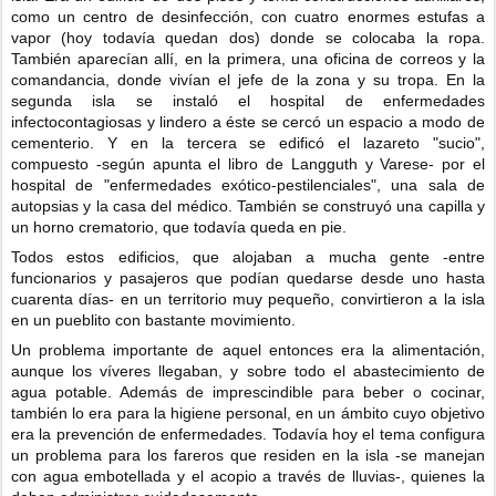
como un centro de desinfección, con cuatro enormes estufas a
vapor (hoy todavía quedan dos) donde se colocaba la ropa.
También aparecían allí, en la primera, una oficina de correos y la
comandancia, donde vivían el jefe de la zona y su tropa. En la
segunda isla se instaló el hospital de enfermedades
infectocontagiosas y lindero a éste se cercó un espacio a modo de
cementerio. Y en la tercera se edificó el lazareto "sucio",
compuesto -según apunta el libro de Langguth y Varese- por el
hospital de "enfermedades exótico-pestilenciales", una sala de
autopsias y la casa del médico. También se construyó una capilla y
un horno crematorio, que todavía queda en pie.
Todos estos edificios, que alojaban a mucha gente -entre
funcionarios y pasajeros que podían quedarse desde uno hasta
cuarenta días- en un territorio muy pequeño, convirtieron a la isla
en un pueblito con bastante movimiento.
Un problema importante de aquel entonces era la alimentación,
aunque los víveres llegaban, y sobre todo el abastecimiento de
agua potable. Además de imprescindible para beber o cocinar,
también lo era para la higiene personal, en un ámbito cuyo objetivo
era la prevención de enfermedades. Todavía hoy el tema configura
un problema para los fareros que residen en la isla -se manejan
con agua embotellada y el acopio a través de lluvias-, quienes la