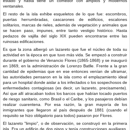
estado y hasta tiene un comedor con amplios y modernos
ventanales.
El resto de la isla exhibe esqueletos de lo que fue: escombros,
puertas herrumbradas, cascarones de edificios, escalones
solitarios, marcas de rieles, además de vegetación y animales que
se hacen paso, impunes, entre tanto vestigio histórico. Hasta
pedazos de vajilla del siglo XIX pueden encontrarse entre las
ruinosas edificaciones.
Es que la zona albergó un lazareto que fue el núcleo de toda su
actividad en la época en que tuvo más vida. Se empezó a construir
durante el gobierno de Venancio Flores (1865-1868) y se inauguró
en 1869, en la administración de Lorenzo Batlle. Frente a la gran
cantidad de epidemias que en ese entonces venían de ultramar,
las autoridades pensaron en la isla como el emplazamiento ideal
para un hospital donde aislar a los infectados o los sospechosos de
enfermedades contagiosas (es decir, un lazareto, precisamente).
Así que allí atracaban todos los barcos que habían tocado puertos
de riesgo sanitario, como Brasil o el Caribe, y los pasajeros debían
realizar cuarentena. Por esa razón, la gran mayoría de los
inmigrantes que llegaron al país después de 1881 (cuando el
requisito se hizo obligatorio para todos) pasaron por Flores.
El lazareto "limpio", o de observación, se construyó en la primera
isla. Era un edificio de dos pisos y tenía construcciones auxiliares,