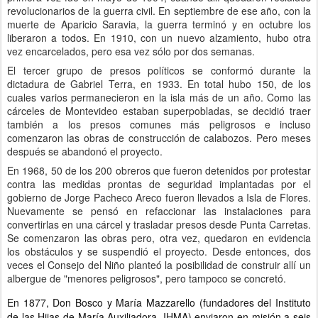
revolucionarios de la guerra civil. En septiembre de ese año, con la
muerte de Aparicio Saravia, la guerra terminó y en octubre los
liberaron a todos. En 1910, con un nuevo alzamiento, hubo otra
vez encarcelados, pero esa vez sólo por dos semanas.
El tercer grupo de presos políticos se conformó durante la
dictadura de Gabriel Terra, en 1933. En total hubo 150, de los
cuales varios permanecieron en la isla más de un año. Como las
cárceles de Montevideo estaban superpobladas, se decidió traer
también a los presos comunes más peligrosos e incluso
comenzaron las obras de construcción de calabozos. Pero meses
después se abandonó el proyecto.
En 1968, 50 de los 200 obreros que fueron detenidos por protestar
contra las medidas prontas de seguridad implantadas por el
gobierno de Jorge Pacheco Areco fueron llevados a Isla de Flores.
Nuevamente se pensó en refaccionar las instalaciones para
convertirlas en una cárcel y trasladar presos desde Punta Carretas.
Se comenzaron las obras pero, otra vez, quedaron en evidencia
los obstáculos y se suspendió el proyecto. Desde entonces, dos
veces el Consejo del Niño planteó la posibilidad de construir allí un
albergue de "menores peligrosos", pero tampoco se concretó.
En 1877, Don Bosco y María Mazzarello (fundadores del Instituto
de las Hijas de María Auxiliadora, IHMA) enviaron en misión a seis