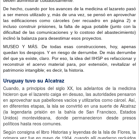
deben administrar cuidadosamente.
De hecho, cuando por los avances de la medicina el lazareto pasó
a ser menos utilizado y, más de una vez, se pensó en aprovechar
las edificaciones como cárceles (ver recuadro en página 2) e
incluso construir prisiones, la falta de agua potable (junto con la
dificultad de las comunicaciones y lo costoso del abastecimiento)
inclinó la balanza para desestimar esos proyectos.
MUSEO Y MÁS. De todas esas construcciones, hoy, apenas
quedan los despojos. Y en riesgo de derrumbe. De más derrumbe
del que ya existe, claro. Por eso, la idea del IIHSP es refaccionar y
reconstruir el acervo material para, por extensión, revitalizar el
patrimonio intangible; es decir, la historia.
Uruguay tuvo su Alcatraz
Cuando, a principios del siglo XX, los adelantos de la medicina
hicieron que el lazareto caiga en desuso, las autoridades pensaron
en aprovechar sus pabellones vacíos y utilizarlos como cárcel. Así,
en diferentes etapas, la isla se convirtió en una suerte de Alcatraz
(la legendaria prisión en la bahía de San Francisco, Estados
Unidos) montevideana, donde permanecieron desde presos
políticos hasta reos comunes.
Según consigna el libro Historias y leyendas de la Isla de Flores, la
primera vez fue en mayo de 1904, cuando allí quedaron recluidos