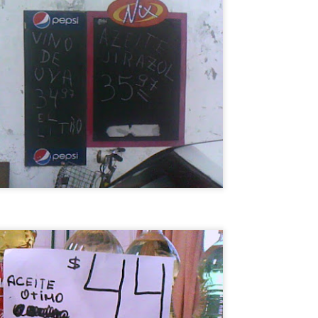
CAE OVNI EN
TOP 20
AUG
AUG