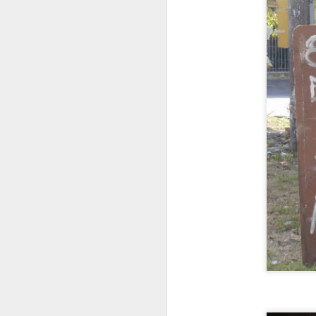
H
Ha
d
J
E
C
t
V
J