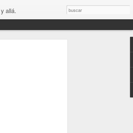
y allá.
OS
S... PARA
😲😳
.. PARA VAGOS !!😆😲😳
LA MADRE DE LOS MEJORES
puede ver que es bastante cierto.