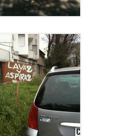
TALIA
ualquiera pensaría que los TEMPLOS GRIEGOS MEJOR
ONSERVADOS están en Grecia. Pues no, ESTÁN EN ITALIA, MÁS
RECISAMENTE en PAESTUM. Y hasta te dejan VISITARLOS POR
ENTRO !! ESPECTACULAR. Te cuento como llegar desde Nápoles o
lerno.
Tiene UN LEÓN en el JARDÍN DE LA CASA,
UL
12
INCREÍBLE !
iene UN LEÓN en el JARDÍN DE LA CASA, INCREÍBLE !
ENSÉ QUE ME TOMABA EL PELO cuando me dijo que TENÍA UN
EÓN EN LA CASA.
MISIL EXOCET SOBRE UNA CAMIONETA en
UL
12
MONTEVIDEO !