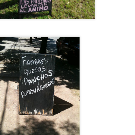
uenta la leyenda que en el barrio VILLA DEL PARQUE de la ciudad de
UENOS AIRES existe UN CASTILLO EMBRUJADO por un
ERRIBLE ACCIDENTE QUE LO DEJÓ MARCADO DE POR VIDA. EN
l CASTILLO DE LOS BICHOS PASAN COSAS RARAS, MUY RARAS.
TITANIC 100 OBJETOS VALIOSOS
UL
12
RECUPERADOS DEL NAUFRAGIO
ITANIC 100 OBJETOS VALIOSOS RECUPERADOS DEL
AUFRAGIO
ego de ubicado el naufragio del TITANIC fueron cientos los objetos
ecuperados. Muchos de ellos fueron a subasta Y SE VENDIERON
OR MILLONES DE EUROS. En el video te muestro los más CAROS
 FAMOSOS.
PAESTUM, los templos griegos MEJOR
UL
12
CONSERVADOS están en ITALIA !!
AESTUM, los templos griegos MEJOR CONSERVADOS están en