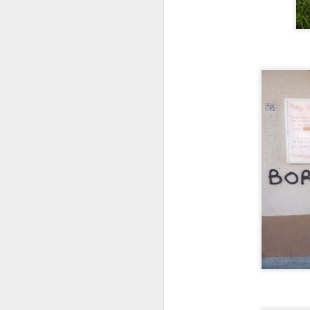
M
P
E
M
J
E
N
M
E
E
P
J