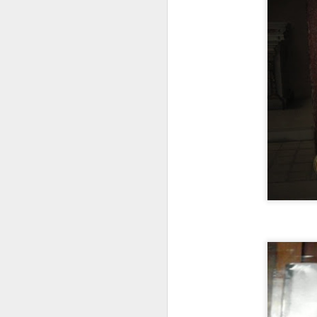
¿
R
M
S
V
p
G
J
E
D
a
u
q
J