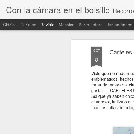
Con la cámara en el bolsillo
Recorro
Clásica
Tarjetas
Revista
Mosaico
Barra Lateral
Instantáneas
Carteles 
OCT
8
Visto que no rinde muc
emblemáticos, hechos 
tratar de mejorar la c
gusta...... CARTELE
Así que ya saben chic
el aerosol, la tiza o el
muchas faltas de ortogr