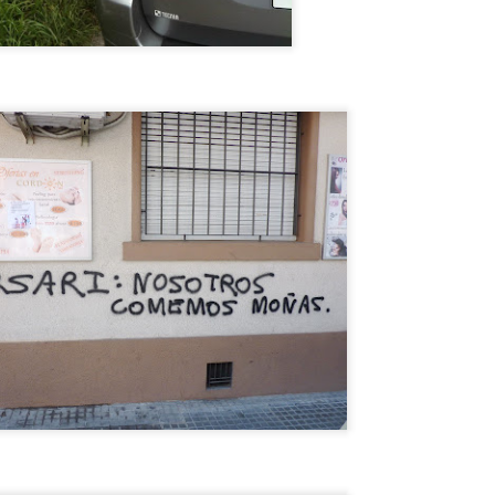
ISIL EXOCET SOBRE UNA CAMIONETA en MONTEVIDEO !
ENSÉ QUE ESTABA ALUCINANDO, PERO NO, ERA UN MISIL
XOCET sobre el techo de una camioneta transitando por las calles de
ONTEVIDEO ! DE LOCOS !! VEAN LAS FOTOS !!
El CHORIPÁN TIENE SU MONUMENTO !! SABÉS
UL
12
DONDE ? A QUE NO!!
l CHORIPÁN TIENE SU MONUMENTO !! SABÉS DONDE ? A QUE
O!!
onumentos hay para TODOS LOS GUSTOS, pero vos sabías QUE
XISTE EL MONUMENTO AL CHORIPÁN ? NO? TE CUENTO DONDE
STÁ EL MONUMENTO Y TE MUESTRO FOTOS !! BUEN
ROVECHO !
Hotel Concordia, donde el FANTASMA DE GARDEL
UL
12
AÚN VIVE !