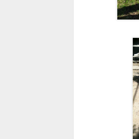
C
B
T
e
J
T
N
Lu
r
P
y
J
P