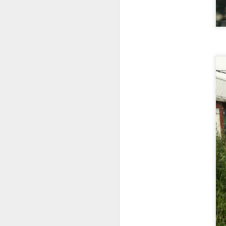
I
C
C
P
D
Sa
.
J
T
P
L
J