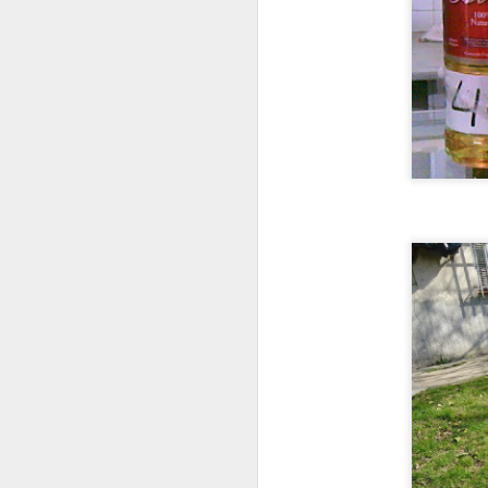
8
Haut Koenisgsbourg.
El MEJOR del mundo
?
VISITA AL Castillo de Haut
Koenisgsbourg. El MEJOR del
mundo ?
A
El castillo, cuyo nombre en
alemán es impronunciable para
mi, podría ser traducido por el
"Alto Castillo del Rey", se
E
encuentra en el término municipal
q
de la comuna francesa de
Orschwiller, en el departamento de
Bajo Rin, en Alsacia. El castillo
se sitúa en la cima del monte
Stophanberch, que fue donado en
774 por Carlomagno a la abadía
de Lièpvre, una dependencia de la
A
Abadía de Saint-Denis.
E