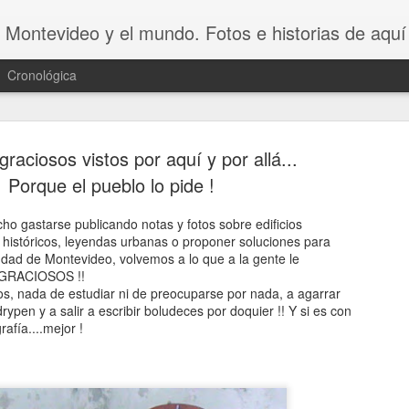
 Montevideo y el mundo. Fotos e historias de aquí 
Cronológica
graciosos vistos por aquí y por allá...
Porque el pueblo lo pide !
ho gastarse publicando notas y fotos sobre edificios
históricos, leyendas urbanas o proponer soluciones para
20 INVENT
AUG
iudad de Montevideo, volvemos a lo que a la gente le
8
ASOMBROSO
S GRACIOSOS !!
os, nada de estudiar ni de preocuparse por nada, a agarrar
VAGOS !!😆
 drypen y a salir a escribir boludeces por doquier !! Y si es con
afía....mejor !
20 INVENTOS ASOMBROSOS.
Dicen que LA PEREZA ES 
INVENTOS. Y en este video se 