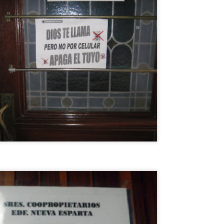
Por qué CHESPIRITO no fue al VELORIO ni al SEPELIO de DON
AMÓN?
uchas cosas se dicen al respecto, PERO LA VERDAD ES UNA
OLA y te la cuento en el video. NO TODO ERAN ROSAS en LA
ECINDAD DEL CHAVO, Hay quienes dicen que el principio del fin del
rograma fue causado por Florinda Meza, la YOKO ONO de ROBERTO
OMEZ BOLAÑOS.
ENCONTRÉ MEDALLA DEL EXORCISTA de SAN
UL
5
BENITO 😵 !!
NCONTRÉ MEDALLA DEL EXORCISTA de SAN BENITO !!
ETECTANDO METALES EN LA PLAYA encontré enterrada en la
rena LA PODEROSA MEDALLA DE SAN BENITO, la misma que se
sa EN LOS EXORCISMOS para EXPULSAR AL DEMONIO del cuerpo
ue fue poseído por el MALIGNO.
La casa EMBRUJAD de Chespirito. EL FANTASMA
UL
5