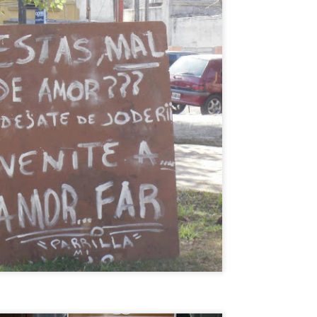
otel Concordia, donde el FANTASMA DE GARDEL AÚN VIVE !
y un hotel en la ciudad de SALTO, República Oriental del Uruguay,
onde el FANTASMA DE CARLOS GARDEL SIGUE DEAMBULANDO.
El dia que...MIKE TYSON QUISO PELEAR CON UN
UL
5
GORILA.
l dia que...MIKE TYSON QUISO PELEAR CON UN GORILA.
OMO y POR QUÉ SE LE OCURRIÓ ESA LOCURA A TYSON ? Dejá
u comentario opinando quien hubiese ganado. TE LO CUENTO EN EL
IDEO.
¿Por qué CHESPIRITO no fue al VELORIO ni al
UL
5
SEPELIO de DON RAMÓN?