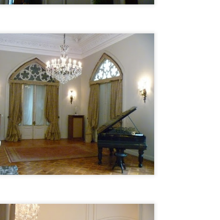
Por qué CHESPIRITO no fue al VELORIO ni al SEPELIO de DON
AMÓN?
uchas cosas se dicen al respecto, PERO LA VERDAD ES UNA
OLA y te la cuento en el video. NO TODO ERAN ROSAS en LA
ECINDAD DEL CHAVO, Hay quienes dicen que el principio del fin del
rograma fue causado por Florinda Meza, la YOKO ONO de ROBERTO
OMEZ BOLAÑOS.
ENCONTRÉ MEDALLA DEL EXORCISTA de SAN
UL
5
BENITO 😵 !!
NCONTRÉ MEDALLA DEL EXORCISTA de SAN BENITO !!
ETECTANDO METALES EN LA PLAYA encontré enterrada en la
rena LA PODEROSA MEDALLA DE SAN BENITO, la misma que se
sa EN LOS EXORCISMOS para EXPULSAR AL DEMONIO del cuerpo
ue fue poseído por el MALIGNO.
La casa EMBRUJAD de Chespirito. EL FANTASMA
UL
5