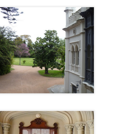
TALIA
ualquiera pensaría que los TEMPLOS GRIEGOS MEJOR
ONSERVADOS están en Grecia. Pues no, ESTÁN EN ITALIA, MÁS
RECISAMENTE en PAESTUM. Y hasta te dejan VISITARLOS POR
ENTRO !! ESPECTACULAR. Te cuento como llegar desde Nápoles o
lerno.
Tiene UN LEÓN en el JARDÍN DE LA CASA,
UL
12
INCREÍBLE !
iene UN LEÓN en el JARDÍN DE LA CASA, INCREÍBLE !
ENSÉ QUE ME TOMABA EL PELO cuando me dijo que TENÍA UN
EÓN EN LA CASA.
MISIL EXOCET SOBRE UNA CAMIONETA en
UL
12
MONTEVIDEO !