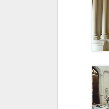
M
P
E
M
J
E
N
M
E
E
P
J