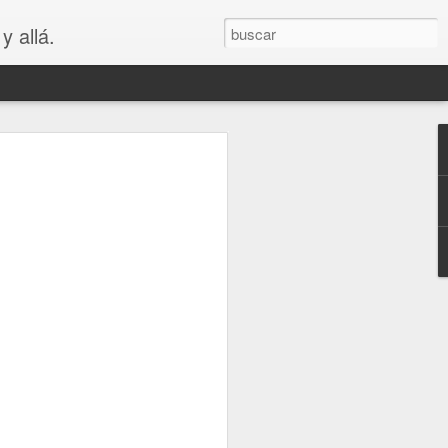
y allá.
OS
S... PARA
😲😳
.. PARA VAGOS !!😆😲😳
LA MADRE DE LOS MEJORES
puede ver que es bastante cierto.