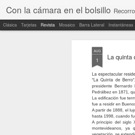
Con la cámara en el bolsillo
Recorro
Clásica
Tarjetas
Revista
Mosaico
Barra Lateral
Instantáneas
AUG
La quinta
1
La espectacular resi
"La Quinta de Berro"
presidente Bernardo 
Pedrálbez en 1871, quie
La edificación fue ter
fue a residir en Bueno
A partir de 1888, el l
hasta 1998, cuando fu
A principio del sigl
montevideanos, ya 
vegetación, se extend