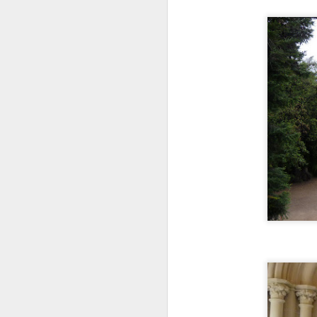
I
C
C
P
D
Sa
.
J
T
P
L
J