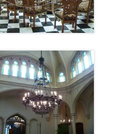
otel Concordia, donde el FANTASMA DE GARDEL AÚN VIVE !
y un hotel en la ciudad de SALTO, República Oriental del Uruguay,
onde el FANTASMA DE CARLOS GARDEL SIGUE DEAMBULANDO.
El dia que...MIKE TYSON QUISO PELEAR CON UN
UL
5
GORILA.
l dia que...MIKE TYSON QUISO PELEAR CON UN GORILA.
OMO y POR QUÉ SE LE OCURRIÓ ESA LOCURA A TYSON ? Dejá
u comentario opinando quien hubiese ganado. TE LO CUENTO EN EL
IDEO.
¿Por qué CHESPIRITO no fue al VELORIO ni al
UL
5
SEPELIO de DON RAMÓN?