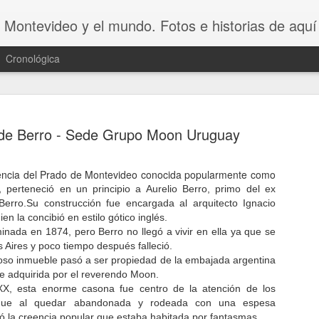
 Montevideo y el mundo. Fotos e historias de aquí 
Cronológica
 de Berro - Sede Grupo Moon Uruguay
dencia del Prado de Montevideo conocida popularmente como
,
20 INVENT
perteneció en un principio a Aurelio Berro, primo del ex
AUG
Berro.
Su construcción fue encargada al arquitecto Ignacio
8
ASOMBROSO
n la concibió en estilo gótico inglés.
minada en 1874, pero Berro no llegó a vivir en ella ya que se
VAGOS !!😆
s Aires y poco tiempo después falleció.
ujoso inmueble pasó a ser propiedad de la embajada argentina
20 INVENTOS ASOMBROSOS.
e adquirida por el reverendo Moon.
o XX, esta enorme casona fue centro de la atención de los
Dicen que LA PEREZA ES 
que al quedar abandonada y rodeada con una espesa
INVENTOS. Y en este video se 
ió la creencia popular que estaba habitada por fantasmas.