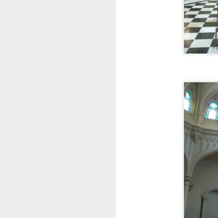
H
Ha
d
J
E
C
t
V
J