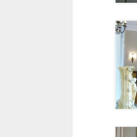
¿
R
M
S
V
p
G
J
E
D
a
u
q
J