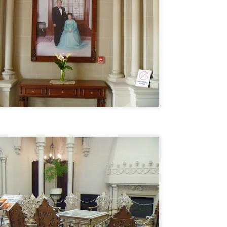
ISIL EXOCET SOBRE UNA CAMIONETA en MONTEVIDEO !
ENSÉ QUE ESTABA ALUCINANDO, PERO NO, ERA UN MISIL
XOCET sobre el techo de una camioneta transitando por las calles de
ONTEVIDEO ! DE LOCOS !! VEAN LAS FOTOS !!
El CHORIPÁN TIENE SU MONUMENTO !! SABÉS
UL
12
DONDE ? A QUE NO!!
l CHORIPÁN TIENE SU MONUMENTO !! SABÉS DONDE ? A QUE
O!!
onumentos hay para TODOS LOS GUSTOS, pero vos sabías QUE
XISTE EL MONUMENTO AL CHORIPÁN ? NO? TE CUENTO DONDE
STÁ EL MONUMENTO Y TE MUESTRO FOTOS !! BUEN
ROVECHO !
Hotel Concordia, donde el FANTASMA DE GARDEL
UL
12
AÚN VIVE !