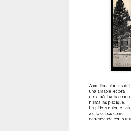
C
B
T
e
J
T
N
Lu
r
A continuación les dej
P
una amable lectora
y
de la página hace mu
nunca las publiqué.
Le pido a quien envió
así lo coloco como
J
corresponde como auto
P