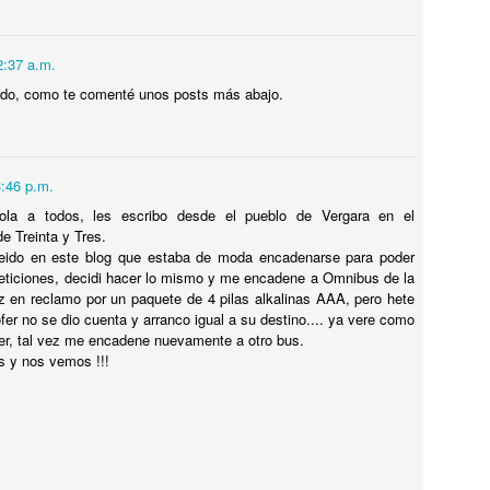
otel Concordia, donde el FANTASMA DE GARDEL AÚN VIVE !
y un hotel en la ciudad de SALTO, República Oriental del Uruguay,
2:37 a.m.
onde el FANTASMA DE CARLOS GARDEL SIGUE DEAMBULANDO.
ado, como te comenté unos posts más abajo.
3:46 p.m.
El dia que...MIKE TYSON QUISO PELEAR CON UN
UL
ola a todos, les escribo desde el pueblo de Vergara en el
5
GORILA.
e Treinta y Tres.
eido en este blog que estaba de moda encadenarse para poder
l dia que...MIKE TYSON QUISO PELEAR CON UN GORILA.
peticiones, decidi hacer lo mismo y me encadene a Omnibus de la
en reclamo por un paquete de 4 pilas alkalinas AAA, pero hete
OMO y POR QUÉ SE LE OCURRIÓ ESA LOCURA A TYSON ? Dejá
fer no se dio cuenta y arranco igual a su destino.... ya vere como
u comentario opinando quien hubiese ganado. TE LO CUENTO EN EL
er, tal vez me encadene nuevamente a otro bus.
IDEO.
s y nos vemos !!!
¿Por qué CHESPIRITO no fue al VELORIO ni al
UL
5
SEPELIO de DON RAMÓN?