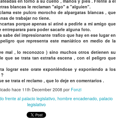
ateadas en torno a su cuello , manos y pies . Frente a el
8
8
URUGUAY !
ESCULTURAS QUE
etras blancas le reclaman "algo" a "alguien".
IMÁGENES
DESAFÍAN LA
reclama este pulcro morocho de alpargatas blancas , que
EXCLUSIVAS! 🛸👽
GRAVEDAD
as de trabajar no tiene.
ncartas porque apenas si atiné a pedirle a mi amigo que
TOP 20 ESCULTURAS QUE
CAE OVNI EN URUGUAY !
ue
entreparara
para poder sacarle alguna foto.
DESAFÍAN LA GRAVEDAD
IMÁGENES EXCLUSIVAS! 🛸👽
 sabe del impresionante trafico que hay en ese lugar en
 peligro que representa este maniático en medio de la
Hay artistas que se pasan de
Imágenes ECLUSIVAS de DOS
Oceanario de Lisboa - Visita a su interior
UG
originales, ESTOS SON LOS
OVNIS caídos en el barrio Lezica
ve mal , lo reconozco ) sino muchos otros detienen su
8
AMOS SUPREMOS DEL
Oceanario de Lisboa - Visita a su interior
de Montevideo ! LUEGO DE VER
e que se trata tan extraña escena , con el peligro que
EQUILIBRIO.
LUCES EN EL CIELO los vecinos
l OCEANARIO de LISBOA es el que más me ha gustado de todos los
escucharon fuerte estruendo !!
ta lograr este orate
exponiéndose
y exponiendo a los
ue he visitado. LOS INVITO A VER SU INTERIOR.
 ?
e se trata el reclamo , que lo deje en comentarios .
licado hace
11th December 2008
por
Fonzi
 frente al palacio legislativo
hombre encadenado
palacio
legislativo
EL CASTILLO DE LOS BICHOS - Leyenda Urbana de
UG
8
Buenos Aires.
L CASTILLO DE LOS BICHOS - Leyenda Urbana de Buenos Aires.