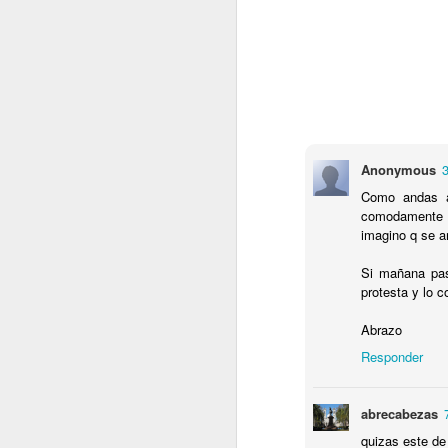
C
B
T
e
J
Anonymous
Como andas a
T
comodamente s
N
imagino q se ar
Lu
Si mañana pas
r
protesta y lo 
P
y
Abrazo
Responder
J
abrecabezas
quizas este d
P