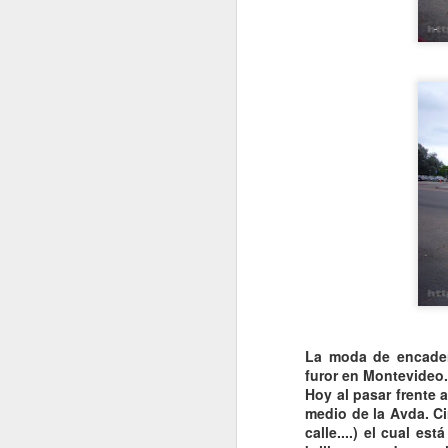
La moda de encade
furor en
Montevideo
.
Hoy al pasar frente 
medio de la
Avda
. C
calle....) el cual est
VISITA AL Castillo de
AUG