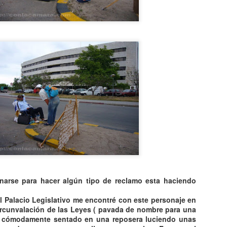
narse para hacer
algún
tipo de reclamo esta haciendo
al Palacio Legislativo me encontré con este
personaje
en
ircunvalación de las Leyes ( pavada de nombre para una
á
cómodamente
sentado en una
reposera
luciendo unas
CAE OVNI EN
TOP 20
AUG
AUG