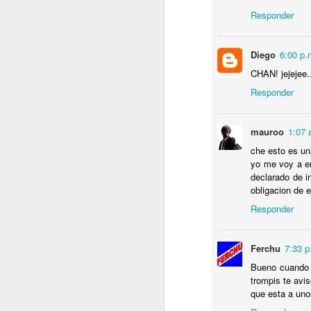
M
Responder
P
E
M
Diego
6:00 p.
CHAN! jejejee.
Responder
J
mauroo
1:07 
che esto es u
E
yo me voy a en
N
declarado de i
obligacion de 
M
Responder
E
E
P
Ferchu
7:33 p
Bueno cuando 
trompis te avis
J
que esta a uno