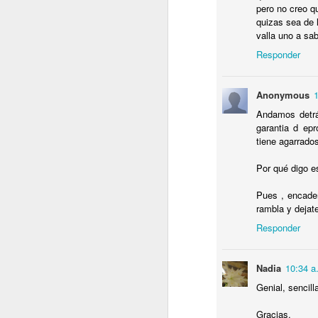
pero no creo q
I
quizas sea de 
valla uno a sa
C
C
Responder
P
D
Sa
Anonymous
Andamos detrá
.
J
garantia d epr
tiene agarrados
T
Por qué digo e
P
Pues , encade
L
rambla y dejat
Responder
Nadia
10:34 a
J
Genial, sencil
Gracias.