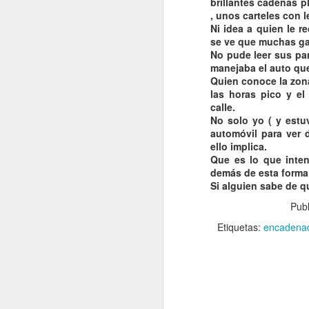
brillantes cadenas pl
8
Haut Koenisgsbourg.
, unos carteles con l
El MEJOR del mundo
Ni idea a quien le 
?
se ve que muchas gan
No pude leer sus pa
VISITA AL Castillo de Haut
manejaba el auto q
Koenisgsbourg. El MEJOR del
Quien conoce la zona
mundo ?
las horas pico y el
calle.
A
El castillo, cuyo nombre en
No solo yo ( y estu
alemán es impronunciable para
automóvil
para ver d
mi, podría ser traducido por el
ello implica.
"Alto Castillo del Rey", se
E
Que es lo que inten
encuentra en el término municipal
q
demás
de esta forma
de la comuna francesa de
Si alguien sabe de qu
Orschwiller, en el departamento de
Bajo Rin, en Alsacia. El castillo
Pub
se sitúa en la cima del monte
Etiquetas:
encadenado
Stophanberch, que fue donado en
774 por Carlomagno a la abadía
de Lièpvre, una dependencia de la
A
Abadía de Saint-Denis.
E