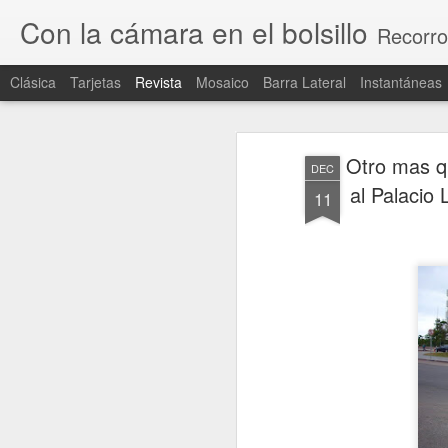
Con la cámara en el bolsillo
Recorro
Clásica
Tarjetas
Revista
Mosaico
Barra Lateral
Instantáneas
Otro mas q
DEC
al Palacio 
11