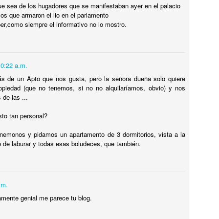
ue sea de los hugadores que se manifestaban ayer en el palacio
TALIA
los que armaron el lio en el parlamento
ber,como siempre el informativo no lo mostro.
ualquiera pensaría que los TEMPLOS GRIEGOS MEJOR
ONSERVADOS están en Grecia. Pues no, ESTÁN EN ITALIA, MÁS
RECISAMENTE en PAESTUM. Y hasta te dejan VISITARLOS POR
ENTRO !! ESPECTACULAR. Te cuento como llegar desde Nápoles o
lerno.
10:22 a.m.
s de un Apto que nos gusta, pero la señora dueña solo quiere
Tiene UN LEÓN en el JARDÍN DE LA CASA,
UL
opiedad (que no tenemos, si no no alquilaríamos, obvio) y nos
12
INCREÍBLE !
 de las ...
iene UN LEÓN en el JARDÍN DE LA CASA, INCREÍBLE !
sto tan personal?
ENSÉ QUE ME TOMABA EL PELO cuando me dijo que TENÍA UN
nemonos y pidamos un apartamento de 3 dormitorios, vista a la
EÓN EN LA CASA.
e de laburar y todas esas boludeces, que también.
.m.
MISIL EXOCET SOBRE UNA CAMIONETA en
UL
lamente genial me parece tu blog.
12
MONTEVIDEO !