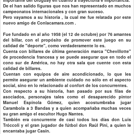
importante del Uruguay en cuanto a trayectoria e importancia.
De el han salido figuras que nos han representado en muchos
campeonatos internacionales y con gran suceso.
Pero vayamos a su historia , la cual me fue relatada por este
nuevo amigo de Conlacamara.com .
Fue fundado en al año 1958 (el 12 de octubre) por 76 amantes
del billar, con el propósito de promover este juego en su
calidad de "deporte", como verdaderamente lo es.
Cuenta con billares de última generación marca "Chevillotte"
de procedencia francesa y se puede asegurar que en todo el
cono sur de América, no hay otra sala que cuente con esta
calidad de billares.
Cuentan con equipos de aire acondicionado, lo que les
permite asegurar un ambiente cuidado no sólo en el aspecto
social, sino en lo relacionado al confort de los concurrentes.
Con respecto a su historia, han pasado por sus filas de
asociados, personajes tales como el desaparecido pintor
Manuel Espínola Gómez, quien acostumbraba jugar
Carambola a 3 Bandas y a quien acompañaba muchas veces
su gran amigo el escultor Hugo Nantes.
También era concurrente de casi todos los días don Luis
Tróccoli y el gran jugador de fútbol don Raúl Pini, a quien le
encantaba jugar Casín.