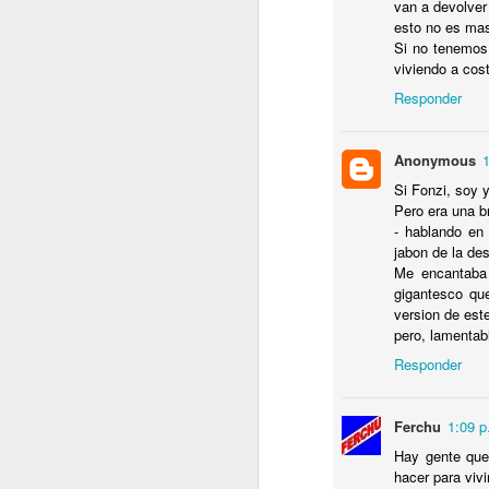
van a devolver 
C
esto no es mas 
B
Si no tenemos 
T
viviendo a cost
e
Responder
Anonymous
J
Si Fonzi, soy y
Pero era una b
- hablando en 
T
jabon de la de
N
Me encantaba l
gigantesco que
Lu
version de este
r
pero, lamentabl
P
y
Responder
Ferchu
1:09 p
J
Hay gente que 
hacer para vivir
P