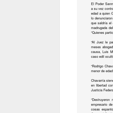
H
El Poder Sanmi
a su vez contr
Ha
edad a quien G
d
lo denunciaron
que saldría el
madrugada del 
“Quienes parti
“Al Juez le p
meses abogados
J
causa, Luis Ma
caso edil ocult
E
“Rodrigo Chava
C
menor de edad 
t
V
Chavarría sien
en libertad c
Justicia Feder
“Destruyeron 
empresario de
J
cosas espanto