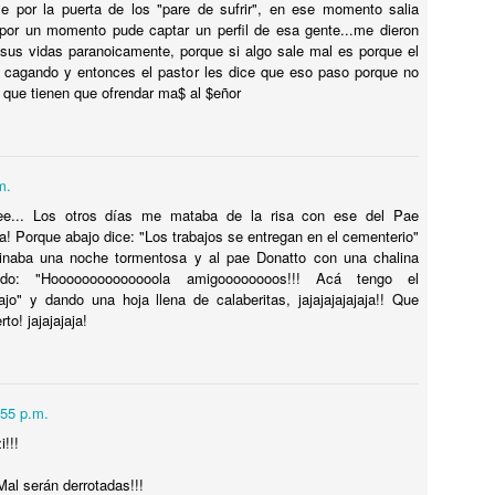
e por la puerta de los "pare de sufrir", en ese momento salia
TALIA
por un momento pude captar un perfil de esa gente...me dieron
 sus vidas paranoicamente, porque si algo sale mal es porque el
ualquiera pensaría que los TEMPLOS GRIEGOS MEJOR
a cagando y entonces el pastor les dice que eso paso porque no
ONSERVADOS están en Grecia. Pues no, ESTÁN EN ITALIA, MÁS
a que tienen que ofrendar ma$ al $eñor
RECISAMENTE en PAESTUM. Y hasta te dejan VISITARLOS POR
ENTRO !! ESPECTACULAR. Te cuento como llegar desde Nápoles o
lerno.
m.
Tiene UN LEÓN en el JARDÍN DE LA CASA,
UL
12
ee... Los otros días me mataba de la risa con ese del Pae
INCREÍBLE !
ja! Porque abajo dice: "Los trabajos se entregan en el cementerio"
iene UN LEÓN en el JARDÍN DE LA CASA, INCREÍBLE !
naba una noche tormentosa y al pae Donatto con una chalina
ndo: "Hoooooooooooooola amigoooooooos!!! Acá tengo el
ENSÉ QUE ME TOMABA EL PELO cuando me dijo que TENÍA UN
jo" y dando una hoja llena de calaberitas, jajajajajajaja!! Que
EÓN EN LA CASA.
to! jajajajaja!
:55 p.m.
MISIL EXOCET SOBRE UNA CAMIONETA en
i!!!
UL
12
MONTEVIDEO !
Mal serán derrotadas!!!