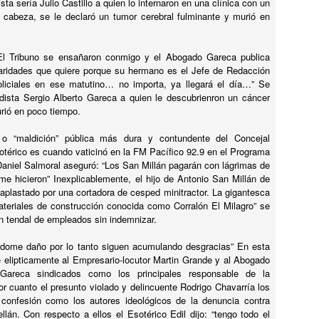
sta sería Julio Castillo a quien lo internaron en una clínica con un
Por qué CHESPIRITO no fue al VELORIO ni al SEPELIO de DON
e cabeza, se le declaró un tumor cerebral fulminante y murió en
AMÓN?
uchas cosas se dicen al respecto, PERO LA VERDAD ES UNA
 El Tribuno se ensañaron conmigo y el Abogado Gareca publica
OLA y te la cuento en el video. NO TODO ERAN ROSAS en LA
aridades que quiere porque su hermano es el Jefe de Redacción
ECINDAD DEL CHAVO, Hay quienes dicen que el principio del fin del
oliciales en ese matutino… no importa, ya llegará el día…” Se
rograma fue causado por Florinda Meza, la YOKO ONO de ROBERTO
iodista Sergio Alberto Gareca a quien le descubrienron un cáncer
OMEZ BOLAÑOS.
rió en poco tiempo.
 o “maldición” pública más dura y contundente del Concejal
ENCONTRÉ MEDALLA DEL EXORCISTA de SAN
UL
otérico es cuando vaticinó en la FM Pacífico 92.9 en el Programa
5
BENITO 😵 !!
 Daniel Salmoral aseguró: “Los San Millán pagarán con lágrimas de
NCONTRÉ MEDALLA DEL EXORCISTA de SAN BENITO !!
me hicieron” Inexplicablemente, el hijo de Antonio San Millán de
aplastado por una cortadora de cesped minitractor. La gigantesca
ETECTANDO METALES EN LA PLAYA encontré enterrada en la
eriales de construcción conocida como Corralón El Milagro” se
rena LA PODEROSA MEDALLA DE SAN BENITO, la misma que se
un tendal de empleados sin indemnizar.
sa EN LOS EXORCISMOS para EXPULSAR AL DEMONIO del cuerpo
ue fue poseído por el MALIGNO.
ndome daño por lo tanto siguen acumulando desgracias” En esta
re elipticamente al Empresario-locutor Martin Grande y al Abogado
 Gareca sindicados como los principales responsable de la
or cuanto el presunto violado y delincuente Rodrigo Chavarría los
 confesión como los autores ideológicos de la denuncia contra
La casa EMBRUJAD de Chespirito. EL FANTASMA
UL
llán. Con respecto a ellos el Esotérico Edil dijo: “tengo todo el
5