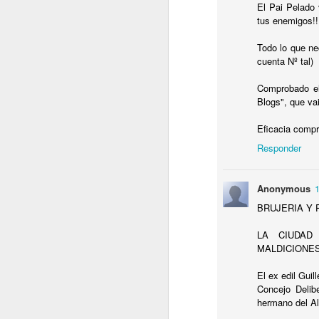
M
El Pai Pelado 
tus enemigos!!
P
E
Todo lo que ne
M
cuenta Nº tal)
Comprobado el
Blogs", que va
Eficacia compr
J
Responder
E
N
Anonymous
M
BRUJERIA Y P
E
E
LA CIUDAD
P
MALDICIONES
El ex edil Gui
Concejo Delib
J
hermano del Al