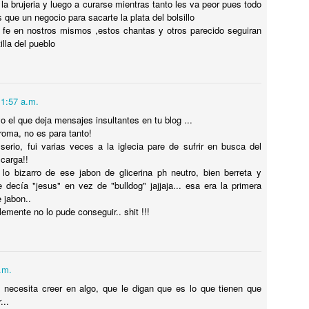
la brujeria y luego a curarse mientras tanto les va peor pues todo
uenta la leyenda que en el barrio VILLA DEL PARQUE de la ciudad de
que un negocio para sacarte la plata del bolsillo
UENOS AIRES existe UN CASTILLO EMBRUJADO por un
fe en nostros mismos ,estos chantas y otros parecido seguiran
ERRIBLE ACCIDENTE QUE LO DEJÓ MARCADO DE POR VIDA. EN
illa del pueblo
l CASTILLO DE LOS BICHOS PASAN COSAS RARAS, MUY RARAS.
11:57 a.m.
TITANIC 100 OBJETOS VALIOSOS
UL
o el que deja mensajes insultantes en tu blog ...
12
RECUPERADOS DEL NAUFRAGIO
roma, no es para tanto!
serio, fui varias veces a la iglecia pare de sufrir en busca del
ITANIC 100 OBJETOS VALIOSOS RECUPERADOS DEL
scarga!!
AUFRAGIO
o bizarro de ese jabon de glicerina ph neutro, bien berreta y
 decía "jesus" en vez de "bulldog" jajjaja... esa era la primera
ego de ubicado el naufragio del TITANIC fueron cientos los objetos
 jabon..
ecuperados. Muchos de ellos fueron a subasta Y SE VENDIERON
emente no lo pude conseguir.. shit !!!
OR MILLONES DE EUROS. En el video te muestro los más CAROS
 FAMOSOS.
.m.
PAESTUM, los templos griegos MEJOR
UL
12
CONSERVADOS están en ITALIA !!
necesita creer en algo, que le digan que es lo que tienen que
...
AESTUM, los templos griegos MEJOR CONSERVADOS están en