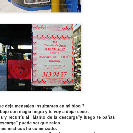
ue deja mensajes insultantes en mi blog ?
abajo
con magia negra y te voy a dejar seco .
as y
recurrís
al "Manto de la descarga"y luego te bañas
descarga" puede ser que
zafes
.
ches
místicos
ha comenzado.
CAE OVNI EN
TOP 20
AUG
AUG