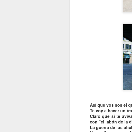
Así que vos sos el q
Te voy a hacer un
tr
Claro que si te aviv
con "el
jabón
de la 
La guerra de los
afi
VISITA AL Castillo de
AUG