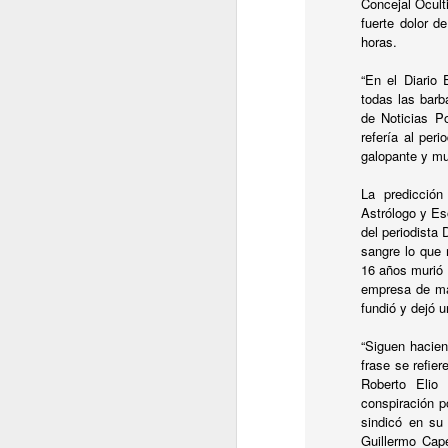
Concejal Oculti
¿
fuerte dolor d
R
horas.
M
“En el Diario
S
todas las barb
V
de Noticias P
p
refería al per
G
galopante y mu
La predicción
J
Astrólogo y Es
del periodista
E
sangre lo que 
16 años murió 
D
empresa de mat
a
fundió y dejó 
u
q
“Siguen hacie
frase se refie
Roberto Elio
conspiración p
sindicó en su
J
Guillermo Cape