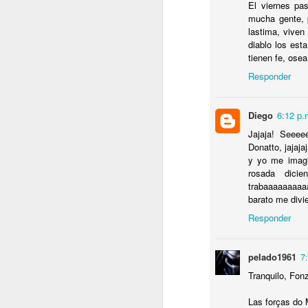
El viernes pas
I
mucha gente, 
lastima, viven
C
diablo los est
C
tienen fe, ose
P
D
Responder
Sa
.
Diego
6:12 p.
J
Jajaja! Seeee
Donatto, jajaja
T
y yo me imagi
rosada dicie
P
trabaaaaaaaaaa
L
barato me divier
Responder
pelado1961
7
Tranquilo, Fonz
J
Las forças do 