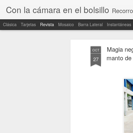
Con la cámara en el bolsillo
Recorro
Clásica
Tarjetas
Revista
Mosaico
Barra Lateral
Instantáneas
Magia neg
OCT
manto de 
27