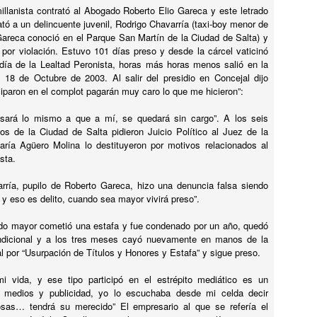
otel Concordia, donde el FANTASMA DE GARDEL AÚN VIVE !
llanista contrató al Abogado Roberto Elio Gareca y este letrado
ató a un delincuente juvenil, Rodrigo Chavarría (taxi-boy menor de
y un hotel en la ciudad de SALTO, República Oriental del Uruguay,
areca conoció en el Parque San Martín de la Ciudad de Salta) y
onde el FANTASMA DE CARLOS GARDEL SIGUE DEAMBULANDO.
 por violación. Estuvo 101 días preso y desde la cárcel vaticinó
 día de la Lealtad Peronista, horas más horas menos salió en la
18 de Octubre de 2003. Al salir del presidio en Concejal dijo
ciparon en el complot pagarán muy caro lo que me hicieron”:
asará lo mismo a que a mí, se quedará sin cargo”. A los seis
 de la Ciudad de Salta pidieron Juicio Político al Juez de la
El dia que...MIKE TYSON QUISO PELEAR CON UN
UL
ría Agüero Molina lo destituyeron por motivos relacionados al
5
GORILA.
ista.
l dia que...MIKE TYSON QUISO PELEAR CON UN GORILA.
rría, pupilo de Roberto Gareca, hizo una denuncia falsa siendo
OMO y POR QUÉ SE LE OCURRIÓ ESA LOCURA A TYSON ? Dejá
y eso es delito, cuando sea mayor vivirá preso”.
u comentario opinando quien hubiese ganado. TE LO CUENTO EN EL
IDEO.
do mayor cometió una estafa y fue condenado por un año, quedó
ondicional y a los tres meses cayó nuevamente en manos de la
al por “Usurpación de Títulos y Honores y Estafa” y sigue preso.
mi vida, y ese tipo participó en el estrépito mediático es un
 medios y publicidad, yo lo escuchaba desde mi celda decir
¿Por qué CHESPIRITO no fue al VELORIO ni al
UL
sas… tendrá su merecido” El empresario al que se refería el
5
SEPELIO de DON RAMÓN?