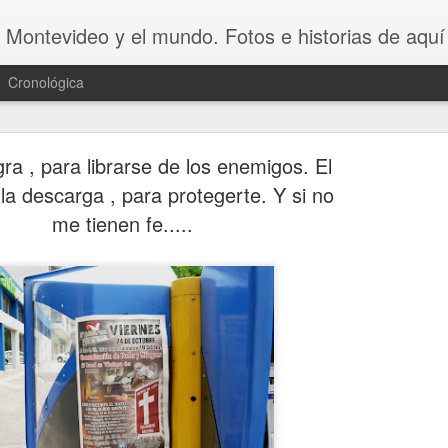
 Montevideo y el mundo. Fotos e historias de aquí 
Cronológica
ra , para librarse de los enemigos. El
la descarga , para protegerte. Y si no
me tienen fe.....
20 INVENT
AUG
8
ASOMBROSO
VAGOS !!😆
20 INVENTOS ASOMBROSOS.
Dicen que LA PEREZA ES 
INVENTOS. Y en este video se 