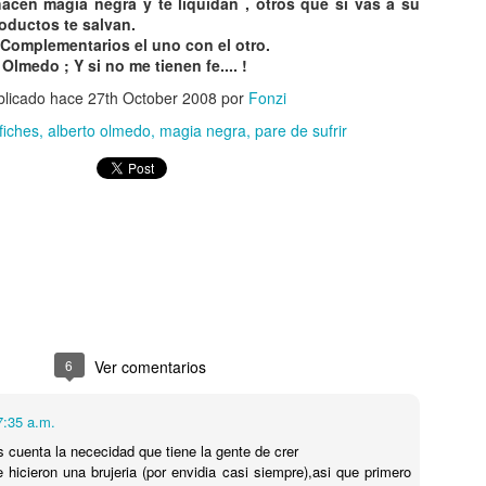
acen magia negra y te liquidan , otros que si vas a su
8
8
URUGUAY !
ESCULTURAS QUE
roductos te salvan.
IMÁGENES
DESAFÍAN LA
Complementarios el uno con el otro.
EXCLUSIVAS! 🛸👽
GRAVEDAD
lmedo ; Y si no me tienen fe.... !
TOP 20 ESCULTURAS QUE
CAE OVNI EN URUGUAY !
blicado hace
27th October 2008
por
Fonzi
DESAFÍAN LA GRAVEDAD
IMÁGENES EXCLUSIVAS! 🛸👽
fiches
alberto olmedo
magia negra
pare de sufrir
Hay artistas que se pasan de
Imágenes ECLUSIVAS de DOS
Oceanario de Lisboa - Visita a su interior
UG
originales, ESTOS SON LOS
OVNIS caídos en el barrio Lezica
8
AMOS SUPREMOS DEL
Oceanario de Lisboa - Visita a su interior
de Montevideo ! LUEGO DE VER
EQUILIBRIO.
LUCES EN EL CIELO los vecinos
l OCEANARIO de LISBOA es el que más me ha gustado de todos los
escucharon fuerte estruendo !!
ue he visitado. LOS INVITO A VER SU INTERIOR.
6
Ver comentarios
EL CASTILLO DE LOS BICHOS - Leyenda Urbana de
UG
7:35 a.m.
8
Buenos Aires.
cuenta la nececidad que tiene la gente de crer
L CASTILLO DE LOS BICHOS - Leyenda Urbana de Buenos Aires.
e hicieron una brujeria (por envidia casi siempre),asi que primero