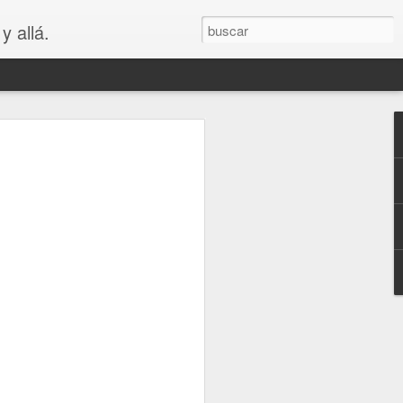
y allá.
OS
S... PARA
😲😳
.. PARA VAGOS !!😆😲😳
LA MADRE DE LOS MEJORES
puede ver que es bastante cierto.