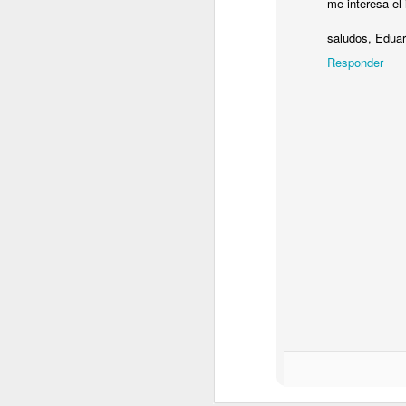
M
me interesa el
P
saludos, Eduar
E
Responder
M
J
E
N
M
E
E
P
J