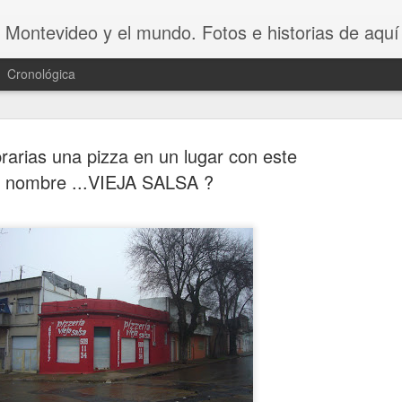
 Montevideo y el mundo. Fotos e historias de aquí 
Cronológica
arias una pizza en un lugar con este
nombre ...VIEJA SALSA ?
20 INVENT
AUG
8
ASOMBROSO
VAGOS !!😆
20 INVENTOS ASOMBROSOS.
Dicen que LA PEREZA ES 
INVENTOS. Y en este video se 