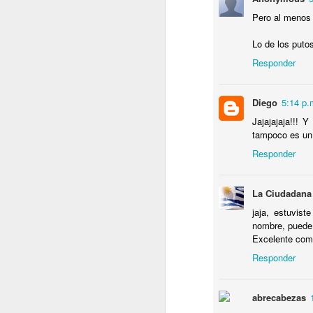
C
Pero al menos 
B
T
Lo de los putos 
e
Responder
Diego
5:14 p.
J
Jajajajaja!!! 
tampoco es un 
T
Responder
N
Lu
La Ciudadana
r
jaja, estuvis
P
nombre, puede f
y
Excelente com
Responder
J
abrecabezas
P