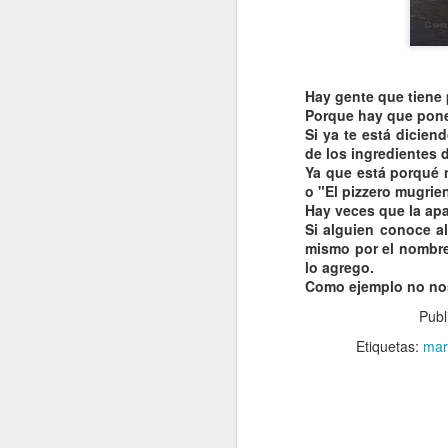
Hay gente que tiene
Porque hay que pon
Si ya te está dicien
de los ingredientes d
Ya que está porqué 
o "El
pizzero
mugrien
Hay veces que la apa
Si alguien conoce
a
mismo por el nombre
lo agrego.
Como ejemplo no nos
Publ
Etiquetas:
mar
VISITA AL Castillo de
AUG