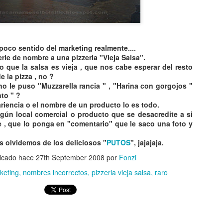
 poco sentido del
marketing
realmente....
erle de nombre a una
pizzeria
"Vieja Salsa".
do que la salsa es vieja , que nos cabe esperar del resto
e la pizza , no ?
no le puso "
Muzzarella
rancia " , "Harina con gorgojos "
to " ?
riencia o el nombre de un producto lo es todo.
lgún
local comercial o producto que se desacredite a si
 , que lo ponga en "comentario" que le saco una foto y
 olvidemos de los deliciosos "
PUTOS
",
jajajaja
.
icado hace
27th September 2008
por
Fonzi
keting
nombres incorrectos
pizzeria vieja salsa
raro
CAE OVNI EN
TOP 20
AUG
AUG