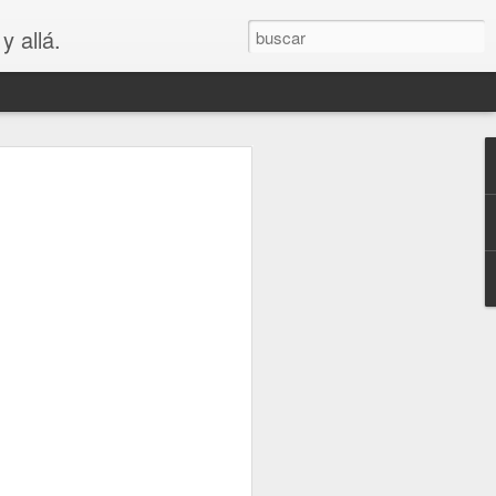
y allá.
OS
S... PARA
😲😳
.. PARA VAGOS !!😆😲😳
LA MADRE DE LOS MEJORES
puede ver que es bastante cierto.