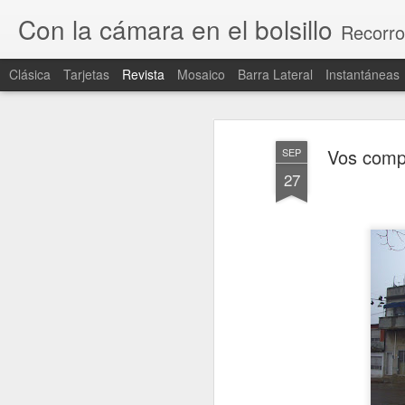
Con la cámara en el bolsillo
Recorro
Clásica
Tarjetas
Revista
Mosaico
Barra Lateral
Instantáneas
Vos compr
SEP
27