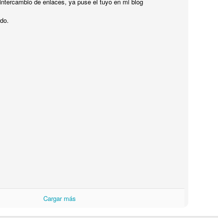
ISIL EXOCET SOBRE UNA CAMIONETA en MONTEVIDEO !
 intercambio de enlaces, ya puse el tuyo en mi blog
ENSÉ QUE ESTABA ALUCINANDO, PERO NO, ERA UN MISIL
do.
XOCET sobre el techo de una camioneta transitando por las calles de
ONTEVIDEO ! DE LOCOS !! VEAN LAS FOTOS !!
El CHORIPÁN TIENE SU MONUMENTO !! SABÉS
UL
12
DONDE ? A QUE NO!!
l CHORIPÁN TIENE SU MONUMENTO !! SABÉS DONDE ? A QUE
O!!
onumentos hay para TODOS LOS GUSTOS, pero vos sabías QUE
XISTE EL MONUMENTO AL CHORIPÁN ? NO? TE CUENTO DONDE
STÁ EL MONUMENTO Y TE MUESTRO FOTOS !! BUEN
ROVECHO !
Hotel Concordia, donde el FANTASMA DE GARDEL
Cargar más
UL
12
AÚN VIVE !