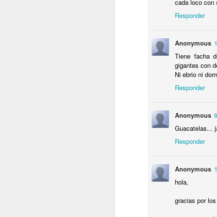
cada loco con
I
Responder
C
C
Anonymous
P
D
Tiene facha d
Sa
gigantes con de
Ni ebrio ni do
.
J
Responder
T
Anonymous
P
Guacatelas... 
L
Responder
Anonymous
hola,
J
gracias por lo