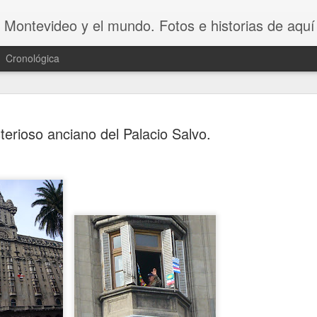
 Montevideo y el mundo. Fotos e historias de aquí 
Cronológica
terioso anciano del Palacio Salvo.
20 INVENT
AUG
8
ASOMBROSO
VAGOS !!😆
20 INVENTOS ASOMBROSOS.
Dicen que LA PEREZA ES 
INVENTOS. Y en este video se 