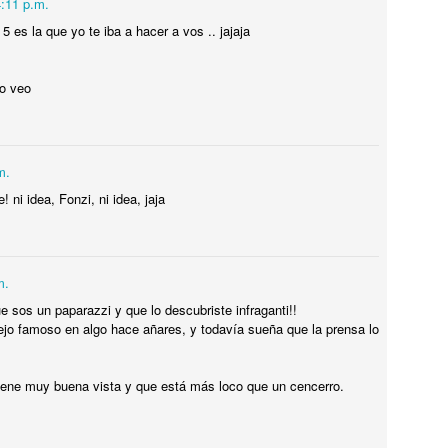
4:11 p.m.
TALIA
5 es la que yo te iba a hacer a vos .. jajaja
ualquiera pensaría que los TEMPLOS GRIEGOS MEJOR
ONSERVADOS están en Grecia. Pues no, ESTÁN EN ITALIA, MÁS
o veo
RECISAMENTE en PAESTUM. Y hasta te dejan VISITARLOS POR
ENTRO !! ESPECTACULAR. Te cuento como llegar desde Nápoles o
lerno.
m.
Tiene UN LEÓN en el JARDÍN DE LA CASA,
UL
12
INCREÍBLE !
! ni idea, Fonzi, ni idea, jaja
iene UN LEÓN en el JARDÍN DE LA CASA, INCREÍBLE !
ENSÉ QUE ME TOMABA EL PELO cuando me dijo que TENÍA UN
EÓN EN LA CASA.
m.
e sos un paparazzi y que lo descubriste infraganti!!
ejo famoso en algo hace añares, y todavía sueña que la prensa lo
iene muy buena vista y que está más loco que un cencerro.
MISIL EXOCET SOBRE UNA CAMIONETA en
UL
12
MONTEVIDEO !