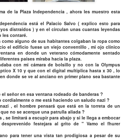
ma de la Plaza Independencia , ahora les muestro esta
ndependencia está el Palacio Salvo ( explico esto para
yos distraidos ) y en el circulan unas cuantas leyendas
 les contaré.
a como alguno de sus habitantes colgaban la ropa como
io el edificio fuese un viejo conventillo , mi ojo clínico
ventana en donde un veterano
cómodamente
sentado
iferentes
países
miraba hacia la plaza.
ndaba con mi
cámara
de bolsillo y no con la
Olympus
ptico
X 10 y que con el digital multiplica hasta x 30 , lo
 en donde se ve al anciano en primer plano sea bastante
e el señor en esa ventana rodeado de banderas ?
o cordialmente o me está haciendo un saludo
nazi
?
nazi
, el hombre pensará que está en la
torreta
de un
que no se acerque una patrulla aliada ?
 , se limitará a escupir para abajo y si le llega a embocar
desprevenido festejara al grito de "
Vamo
el
fhurer
CAE OVNI EN
TOP 20
ano para tener una vista tan prodigiosa a pesar de su
AUG
AUG