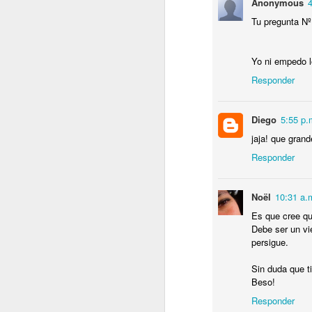
Anonymous
I
Tu pregunta Nº 
C
C
Yo ni empedo l
P
D
Responder
Sa
.
Diego
5:55 p.
J
jaja! que grande
T
Responder
P
L
Noël
10:31 a.
Es que cree qu
Debe ser un vi
persigue.
Sin duda que t
J
Beso!
Responder