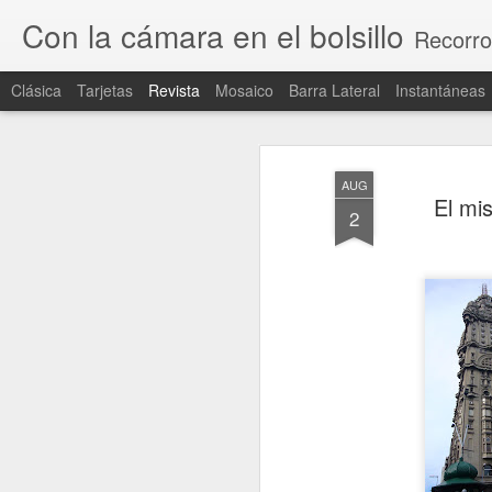
Con la cámara en el bolsillo
Recorro
Clásica
Tarjetas
Revista
Mosaico
Barra Lateral
Instantáneas
AUG
El mis
2