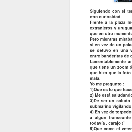
Siguiendo con el te
otra curiosidad.
Frente a la plaza I
extranjeros y urugua
que en otro momento
Pero mientras mirab
si en vez de un palac
se detuvo en una 
entre
banderitas
de d
Lamentablemente a
que tiene un zoom
ó
que hizo que la foto
mala.
Yo me pregunto :
1)Que es lo que hac
2) Me está saludand
3)De ser un
saludo
submarino vigilando 
4) En vez de torpedos
a
algun
transeunte
todavía
,
carajo
!"
VISITA AL Castillo de
5)Que come el veter
AUG