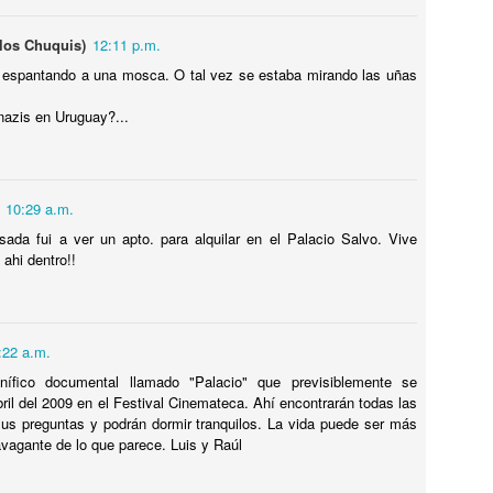
ISIL EXOCET SOBRE UNA CAMIONETA en MONTEVIDEO !
ENSÉ QUE ESTABA ALUCINANDO, PERO NO, ERA UN MISIL
(los Chuquis)
12:11 p.m.
XOCET sobre el techo de una camioneta transitando por las calles de
 espantando a una mosca. O tal vez se estaba mirando las uñas
ONTEVIDEO ! DE LOCOS !! VEAN LAS FOTOS !!
azis en Uruguay?...
El CHORIPÁN TIENE SU MONUMENTO !! SABÉS
UL
10:29 a.m.
12
DONDE ? A QUE NO!!
da fui a ver un apto. para alquilar en el Palacio Salvo. Vive
l CHORIPÁN TIENE SU MONUMENTO !! SABÉS DONDE ? A QUE
ahi dentro!!
O!!
onumentos hay para TODOS LOS GUSTOS, pero vos sabías QUE
XISTE EL MONUMENTO AL CHORIPÁN ? NO? TE CUENTO DONDE
:22 a.m.
STÁ EL MONUMENTO Y TE MUESTRO FOTOS !! BUEN
ROVECHO !
ífico documental llamado "Palacio" que previsiblemente se
bril del 2009 en el Festival Cinemateca. Ahí encontrarán todas las
us preguntas y podrán dormir tranquilos. La vida puede ser más
avagante de lo que parece. Luis y Raúl
Hotel Concordia, donde el FANTASMA DE GARDEL
UL
12
AÚN VIVE !