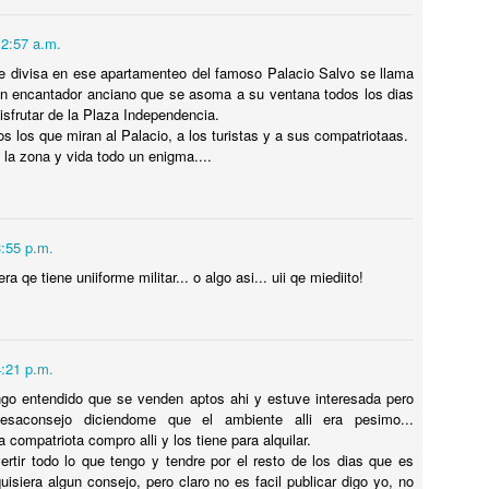
otel Concordia, donde el FANTASMA DE GARDEL AÚN VIVE !
12:57 a.m.
y un hotel en la ciudad de SALTO, República Oriental del Uruguay,
e divisa en ese apartamenteo del famoso Palacio Salvo se llama
onde el FANTASMA DE CARLOS GARDEL SIGUE DEAMBULANDO.
n encantador anciano que se asoma a su ventana todos los dias
disfrutar de la Plaza Independencia.
s los que miran al Palacio, a los turistas y a sus compatriotaas.
 la zona y vida todo un enigma....
El dia que...MIKE TYSON QUISO PELEAR CON UN
UL
5
GORILA.
3:55 p.m.
l dia que...MIKE TYSON QUISO PELEAR CON UN GORILA.
ra qe tiene uniiforme militar... o algo asi... uii qe miediito!
OMO y POR QUÉ SE LE OCURRIÓ ESA LOCURA A TYSON ? Dejá
u comentario opinando quien hubiese ganado. TE LO CUENTO EN EL
IDEO.
4:21 p.m.
go entendido que se venden aptos ahi y estuve interesada pero
esaconsejo diciendome que el ambiente alli era pesimo...
compatriota compro alli y los tiene para alquilar.
¿Por qué CHESPIRITO no fue al VELORIO ni al
UL
ertir todo lo que tengo y tendre por el resto de los dias que es
5
SEPELIO de DON RAMÓN?
uisiera algun consejo, pero claro no es facil publicar digo yo, no