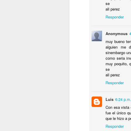
se
¿
ali perez
R
Responder
M
S
V
Anonymous
p
muy bueno ten
G
alguien me d
sinembargo una 
J
como seria inv
muy poquito, q
se
E
ali perez
Responder
D
a
u
Luis
6:24 p.m
q
Con esa vista 
fue el único q
que le hizo a p
J
Responder