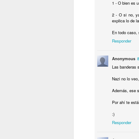
1 - O bien es u
C
B
2 - O si no, y
T
explica lo de l
e
En todo caso, 
Responder
J
Anonymous
T
Las banderas 
N
Nazi no lo veo,
Lu
r
Además, ese s
P
y
Por ahí te est
:)
J
Responder
P