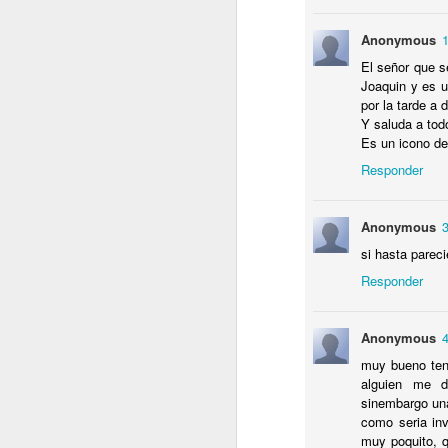
H
Anonymous
Ha
El señor que s
d
Joaquin y es u
por la tarde a 
Y saluda a todo
Es un icono de
Responder
J
Anonymous
E
si hasta parecie
C
Responder
t
V
Anonymous
muy bueno ten
alguien me d
sinembargo una 
J
como seria inv
muy poquito, q