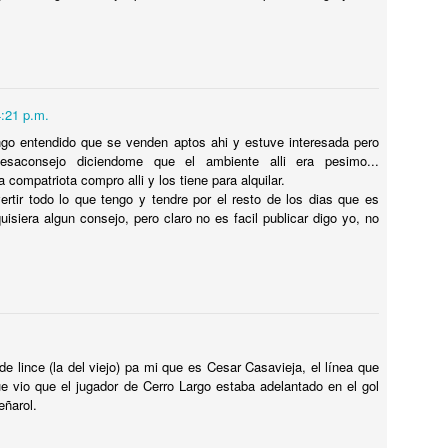
Por qué CHESPIRITO no fue al VELORIO ni al SEPELIO de DON
AMÓN?
uchas cosas se dicen al respecto, PERO LA VERDAD ES UNA
OLA y te la cuento en el video. NO TODO ERAN ROSAS en LA
ECINDAD DEL CHAVO, Hay quienes dicen que el principio del fin del
4:21 p.m.
rograma fue causado por Florinda Meza, la YOKO ONO de ROBERTO
go entendido que se venden aptos ahi y estuve interesada pero
OMEZ BOLAÑOS.
esaconsejo diciendome que el ambiente alli era pesimo...
compatriota compro alli y los tiene para alquilar.
ENCONTRÉ MEDALLA DEL EXORCISTA de SAN
UL
ertir todo lo que tengo y tendre por el resto de los dias que es
5
uisiera algun consejo, pero claro no es facil publicar digo yo, no
BENITO 😵 !!
NCONTRÉ MEDALLA DEL EXORCISTA de SAN BENITO !!
ETECTANDO METALES EN LA PLAYA encontré enterrada en la
rena LA PODEROSA MEDALLA DE SAN BENITO, la misma que se
sa EN LOS EXORCISMOS para EXPULSAR AL DEMONIO del cuerpo
.
ue fue poseído por el MALIGNO.
de lince (la del viejo) pa mi que es Cesar Casavieja, el línea que
ue vio que el jugador de Cerro Largo estaba adelantado en el gol
eñarol.
La casa EMBRUJAD de Chespirito. EL FANTASMA
UL
5