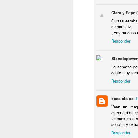
M
P
Clara y Pepe 
E
Quizás estaba
M
a contraluz.
¿Hay muchos n
Responder
J
Blondiepower
La semana pasa
E
gente muy rara 
N
Responder
M
E
dosalolejos
4
E
P
Vean un magn
estrenará en a
respuestas a s
sencilla y extr
J
Responder