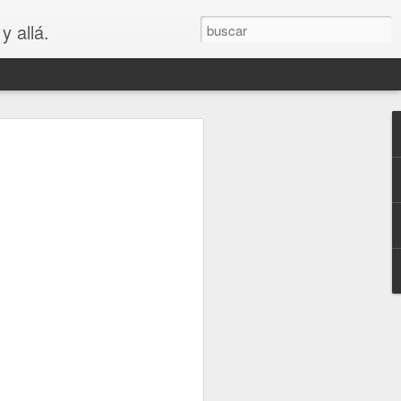
y allá.
OS
S... PARA
😲😳
.. PARA VAGOS !!😆😲😳
LA MADRE DE LOS MEJORES
puede ver que es bastante cierto.