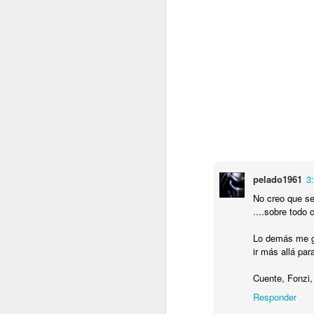
C
B
T
e
J
T
N
pelado1961
3
Lu
No creo que se
r
....sobre todo
P
y
Lo demás me gu
ir más allá par
J
Cuente, Fonzi,
Responder
P