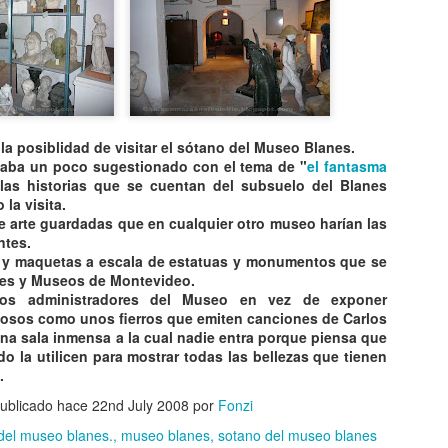
8
8
URUGUAY !
ESCULTURAS QUE
IMÁGENES
DESAFÍAN LA
EXCLUSIVAS! 🛸👽
GRAVEDAD
TOP 20 ESCULTURAS QUE
CAE OVNI EN URUGUAY !
DESAFÍAN LA GRAVEDAD
IMÁGENES EXCLUSIVAS! 🛸👽
Hay artistas que se pasan de
 la
posiblidad
de visitar el sótano del Museo
Blanes
.
Imágenes ECLUSIVAS de DOS
Oceanario de Lisboa - Visita a su interior
UG
originales, ESTOS SON LOS
taba un poco sugestionado con el tema de "
el fantasma
OVNIS caídos en el barrio Lezica
8
AMOS SUPREMOS DEL
Oceanario de Lisboa - Visita a su interior
 las historias que se cuentan del subsuelo del
Blanes
de Montevideo ! LUEGO DE VER
EQUILIBRIO.
la visita.
LUCES EN EL CIELO los vecinos
l OCEANARIO de LISBOA es el que más me ha gustado de todos los
 arte guardadas que en cualquier otro museo harían las
escucharon fuerte estruendo !!
ue he visitado. LOS INVITO A VER SU INTERIOR.
ntes.
 y maquetas a escala de estatuas y monumentos que se
ues y Museos de
Montevideo
.
los administradores del Museo en vez de exponer
tosos como unos
fierros
que emiten canciones de Carlos
na sala inmensa a la cual nadie entra porque piensa que
ndo
la utilicen para mostrar todas las bellezas que tienen
.
EL CASTILLO DE LOS BICHOS - Leyenda Urbana de
UG
ublicado hace
8
22nd July 2008
por
Fonzi
Buenos Aires.
L CASTILLO DE LOS BICHOS - Leyenda Urbana de Buenos Aires.
del museo blanes.
museo blanes
sotano del museo blanes