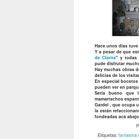
8
Haut Koenisgsbourg.
El MEJOR del mundo
?
VISITA AL Castillo de Haut
Koenisgsbourg. El MEJOR del
mundo ?
Hace unos días tuve
A
El castillo, cuyo nombre en
Y a pesar de que es
alemán es impronunciable para
de
Clarita
" y todas
mi, podría ser traducido por el
pude disfrutar mucho 
"Alto Castillo del Rey", se
E
Hay muchas obras de
encuentra en el término municipal
q
delicias de los visita
de la comuna francesa de
En especial bocetos
Orschwiller, en el departamento de
pueden ver en parq
Bajo Rin, en Alsacia. El castillo
Sería bueno que 
se sitúa en la cima del monte
mamarrachos espan
Stophanberch, que fue donado en
Gardel
, que ocupa u
774 por Carlomagno a la abadía
la
están
refacciona
de Lièpvre, una dependencia de la
fondeadas acá abajo
A
Abadía de Saint-Denis.
P
E
Etiquetas:
fantasma 