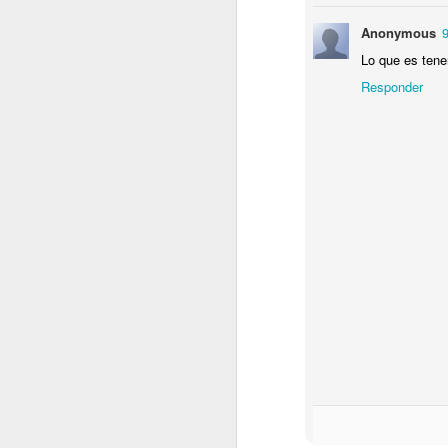
I
Anonymous
C
Lo que es tene
C
Responder
P
D
Sa
.
J
T
P
L
J