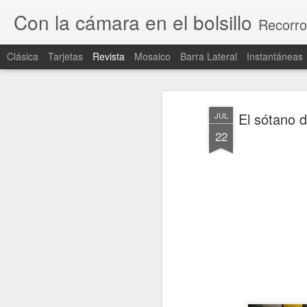
Con la cámara en el bolsillo
Recorro
Clásica
Tarjetas
Revista
Mosaico
Barra Lateral
Instantáneas
El sótano d
JUL
22