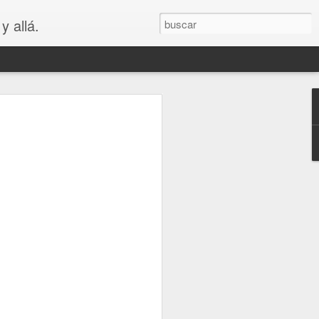
y allá.
OS
S... PARA
😲😳
.. PARA VAGOS !!😆😲😳
LA MADRE DE LOS MEJORES
puede ver que es bastante cierto.