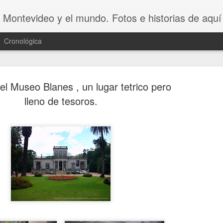
 Montevideo y el mundo. Fotos e historias de aquí 
Cronológica
el Museo Blanes , un lugar tetrico pero
lleno de tesoros.
20 INVENT
AUG
8
ASOMBROSO
VAGOS !!😆
20 INVENTOS ASOMBROSOS.
Dicen que LA PEREZA ES 
INVENTOS. Y en este video se 