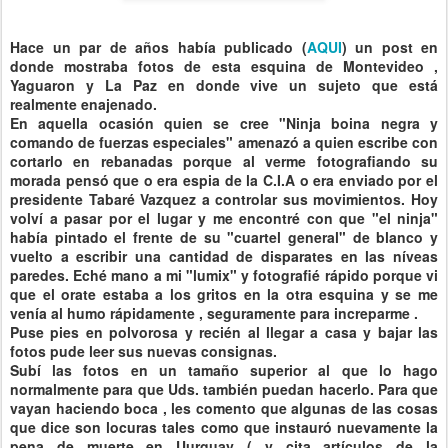
Hace un par de años había publicado (
AQUI
) un post en
donde mostraba fotos de esta esquina de
Montevideo
,
Yaguaron
y La Paz en donde vive un sujeto que está
realmente enajenado.
En aquella
ocasión
quien se cree "
Ninja
boina negra y
comando de fuerzas especiales" amenazó a quien escribe con
cortarlo en rebanadas porque al verme fotografiando su
morada pensó que o era
espia
de la C.I.A o era enviado por el
presidente
Tabaré
Vazquez
a controlar sus movimientos. Hoy
volví
a pasar por el lugar y me encontré con que "el
ninja
"
había
pintado el frente de su "cuartel general" de blanco y
vuelto a escribir una cantidad de disparates en las
níveas
paredes. Eché mano a mi "
lumix
" y fotografié
rápido
porque vi
que el orate estaba a los gritos en la otra esquina y se me
venía al humo
rápidamente
, seguramente para
increparme
.
Puse pies en polvorosa y
recién
al llegar a casa y bajar las
fotos pude leer sus nuevas consignas.
Subí
las fotos en un tamaño superior al que lo hago
normalmente para que
Uds
.
también
puedan hacerlo. Para que
vayan haciendo boca , les comento que algunas de las cosas
que dice son locuras tales como que instauró nuevamente la
pena de muerte en
Uurguay
( y cita
artículos
de la