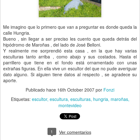
Me imagino que lo primero que van a preguntar es donde queda la
calle
Hungria
.
Bueno , sin llegar a ser preciso les cuento que queda detrás del
hipódromo de
Maroñas
, del lado de
José
Belloni
.
Y realmente me sorprendió esta casa , en la que hay varias
esculturas tanto arriba , como abajo y sus costados. Hasta el
parrillero
que tiene en el fondo está ornamentado con unas
extrañas
figuras. En ella vive un escultor del que no pude averiguar
dato alguno. Si alguien tiene datos al respecto , se agradece su
aporte.
Publicado hace
16th October 2007
por
Fonzi
Etiquetas:
escultor
escultura
esculturas
hungria
maroñas
montevideo
1
Ver comentarios