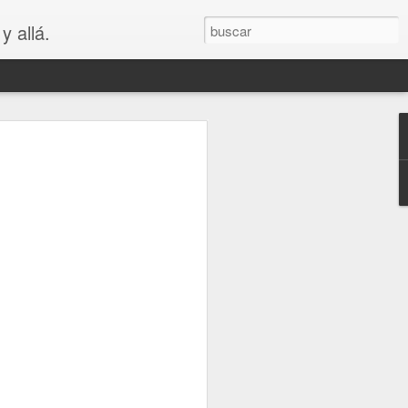
y allá.
OS
S... PARA
😲😳
.. PARA VAGOS !!😆😲😳
LA MADRE DE LOS MEJORES
puede ver que es bastante cierto.