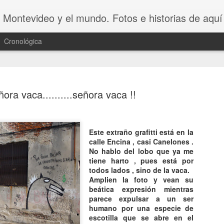
 Montevideo y el mundo. Fotos e historias de aquí 
Cronológica
ora vaca..........señora vaca !!
Este extraño grafitti está en la
20 INVENT
AUG
calle Encina , casi Canelones .
8
ASOMBROSO
No hablo del lobo que ya me
tiene harto , pues está por
VAGOS !!😆
todos lados , sino de la vaca.
Amplien la foto y vean su
20 INVENTOS ASOMBROSOS.
beática expresión mientras
parece expulsar a un ser
Dicen que LA PEREZA ES 
humano por una especie de
INVENTOS. Y en este video se 
escotilla que se abre en el