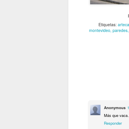
Etiquetas:
arteca
montevideo
paredes
Anonymous
Más que vaca..
Responder
VISITA AL Castillo de
AUG