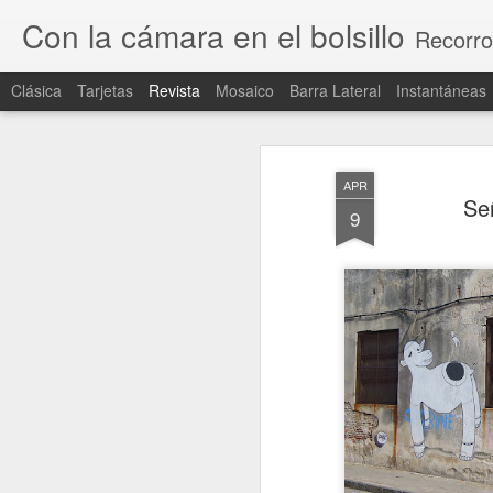
Con la cámara en el bolsillo
Recorro
Clásica
Tarjetas
Revista
Mosaico
Barra Lateral
Instantáneas
APR
Señ
9