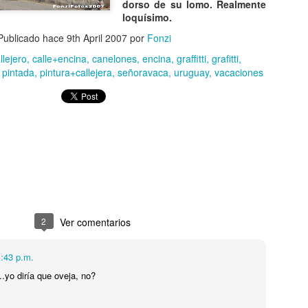
dorso de su lomo. Realmente
loquísimo.
Publicado hace
9th April 2007
por
Fonzi
llejero
calle+encina
canelones
encina
graffitti
grafitti
pintada
pintura+callejera
señoravaca
uruguay
vacaciones
2
Ver comentarios
1:43 p.m.
.yo diría que oveja, no?
CAE OVNI EN
TOP 20
AUG
AUG