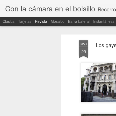
Con la cámara en el bolsillo
Recorro
Clásica
Tarjetas
Revista
Mosaico
Barra Lateral
Instantáneas
Los gays
MAR
29