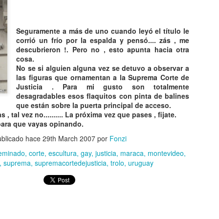
Seguramente a más de uno cuando leyó el título le
corrió un frío por la espalda y pensó.... zás , me
descubrieron !. Pero no , esto apunta hacia otra
cosa.
No se si alguien alguna vez se detuvo a observar a
las figuras que ornamentan a la Suprema Corte de
Justicia . Para mi gusto son totalmente
desagradables esos flaquitos con pinta de balines
que están sobre la puerta principal de acceso.
 , tal vez no.......... La próxima vez que pases , fijate.
 para que vayas opinando.
blicado hace
29th March 2007
por
Fonzi
eminado
corte
escultura
gay
justicia
maraca
montevideo
suprema
supremacortedejusticia
trolo
uruguay
CAE OVNI EN
TOP 20
AUG
AUG