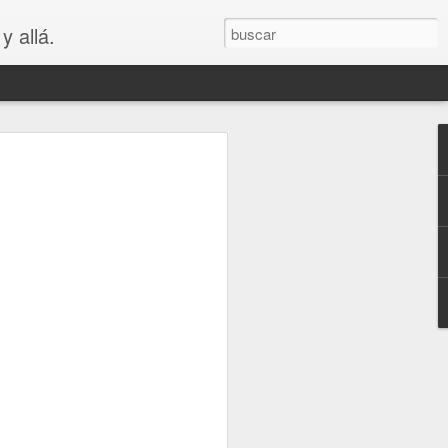
y allá.
OS
S... PARA
😲😳
.. PARA VAGOS !!😆😲😳
LA MADRE DE LOS MEJORES
puede ver que es bastante cierto.