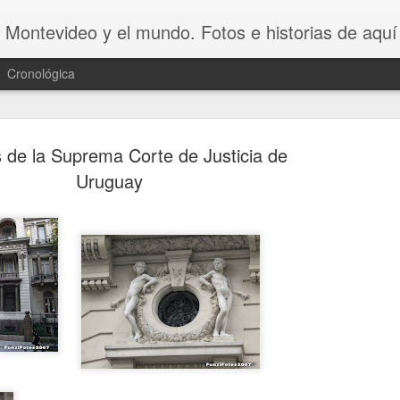
 Montevideo y el mundo. Fotos e historias de aquí 
Cronológica
 de la Suprema Corte de Justicia de
Uruguay
20 INVENT
AUG
8
ASOMBROSO
VAGOS !!😆
20 INVENTOS ASOMBROSOS.
Dicen que LA PEREZA ES 
INVENTOS. Y en este video se 