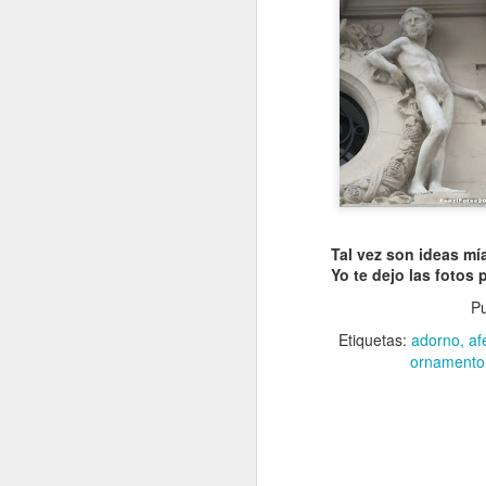
Tal vez son ideas mías
Yo te dejo las fotos
Pu
Etiquetas:
adorno
af
ornamento
VISITA AL Castillo de
AUG