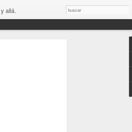
y allá.
OS
S... PARA
😲😳
.. PARA VAGOS !!😆😲😳
LA MADRE DE LOS MEJORES
puede ver que es bastante cierto.