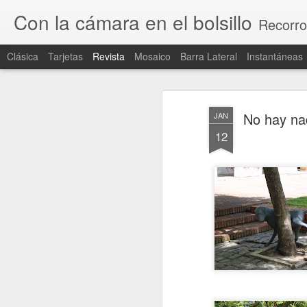
Con la cámara en el bolsillo
Recorro
Clásica
Tarjetas
Revista
Mosaico
Barra Lateral
Instantáneas
No hay na
JAN
12