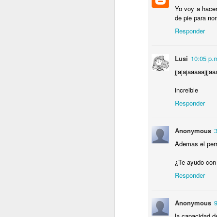
Yo voy a hacer
C
de pie para no
B
T
Responder
e
Lusi
10:05 p.
jjajajaaaaajjja
J
increible
Responder
T
N
Anonymous
Lu
r
Ademas el perr
P
y
¿Te ayudo con 
Responder
J
Anonymous
P
la capacidad d