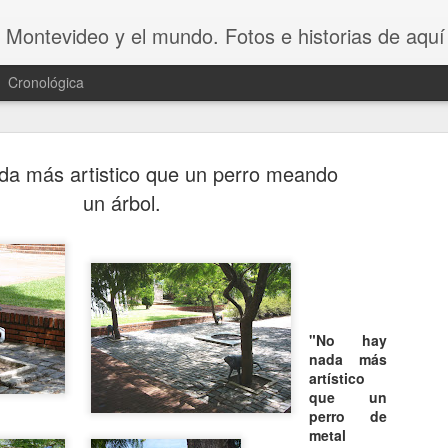
 Montevideo y el mundo. Fotos e historias de aquí 
Cronológica
da más artistico que un perro meando
un árbol.
20 INVENT
AUG
8
ASOMBROSO
VAGOS !!😆
"No hay
nada más
20 INVENTOS ASOMBROSOS.
artístico
que un
Dicen que LA PEREZA ES 
perro de
INVENTOS. Y en este video se 
metal