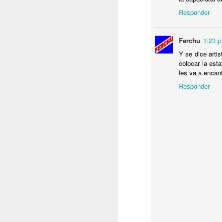
I
Responder
C
C
Ferchu
1:23 p
P
D
Y se dice arti
Sa
colocar la est
les va a encant
.
Responder
J
T
P
L
J