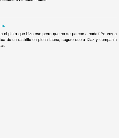
TALIA
ualquiera pensaría que los TEMPLOS GRIEGOS MEJOR
ONSERVADOS están en Grecia. Pues no, ESTÁN EN ITALIA, MÁS
.m.
RECISAMENTE en PAESTUM. Y hasta te dejan VISITARLOS POR
ENTRO !! ESPECTACULAR. Te cuento como llegar desde Nápoles o
sta el pinta que hizo ese perro que no se parece a nada? Yo voy a
lerno.
atua de un rastrillo en plena faena, seguro que a Diaz y compania
ar.
Tiene UN LEÓN en el JARDÍN DE LA CASA,
UL
12
INCREÍBLE !
iene UN LEÓN en el JARDÍN DE LA CASA, INCREÍBLE !
ENSÉ QUE ME TOMABA EL PELO cuando me dijo que TENÍA UN
EÓN EN LA CASA.
MISIL EXOCET SOBRE UNA CAMIONETA en
UL
12
MONTEVIDEO !