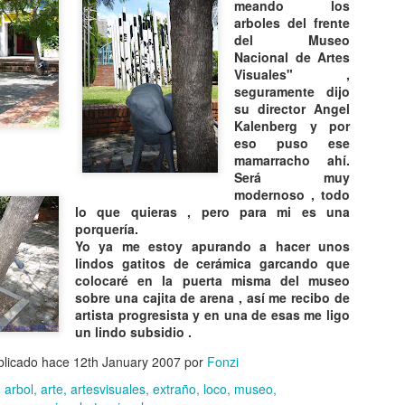
meando los
arboles del frente
del Museo
Nacional de Artes
Visuales" ,
seguramente dijo
su director Angel
Kalenberg y por
eso puso ese
mamarracho ahí.
Será muy
modernoso , todo
lo que quieras , pero para mi es una
porquería.
Yo ya me estoy apurando a hacer unos
lindos gatitos de cerámica garcando que
colocaré en la puerta misma del museo
sobre una cajita de arena , así me recibo de
artista progresista y en una de esas me ligo
un lindo subsidio .
blicado hace
12th January 2007
por
Fonzi
:
arbol
arte
artesvisuales
extraño
loco
museo
CAE OVNI EN
TOP 20
AUG
AUG