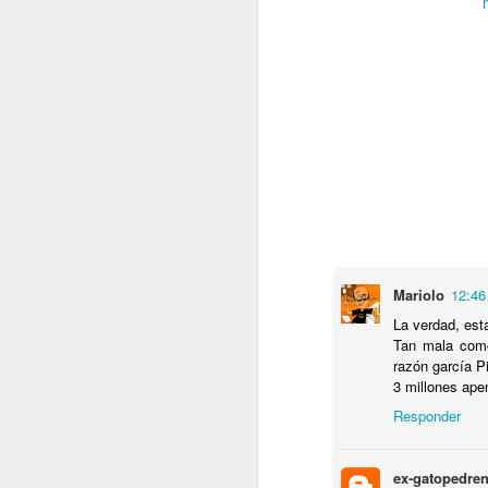
8
Haut Koenisgsbourg.
El MEJOR del mundo
?
VISITA AL Castillo de Haut
Koenisgsbourg. El MEJOR del
mundo ?
A
El castillo, cuyo nombre en
alemán es impronunciable para
mi, podría ser traducido por el
"Alto Castillo del Rey", se
E
encuentra en el término municipal
q
de la comuna francesa de
Mariolo
12:46
Orschwiller, en el departamento de
Bajo Rin, en Alsacia. El castillo
La verdad, esta
se sitúa en la cima del monte
Tan mala como
Stophanberch, que fue donado en
razón garcía P
774 por Carlomagno a la abadía
3 millones ape
de Lièpvre, una dependencia de la
Responder
A
Abadía de Saint-Denis.
E
ex-gatopedre