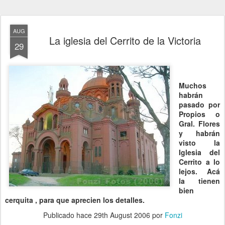
AUG
La iglesia del Cerrito de la Victoria
29
Muchos
habrán
pasado por
Propios o
Gral. Flores
y habrán
visto la
Iglesia del
Cerrito a lo
lejos. Acá
la tienen
bien
cerquita , para que aprecien los detalles.
Publicado hace
29th August 2006
por
Fonzi