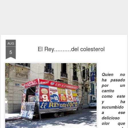
AUG
El Rey..........del colesterol
5
Quien no
ha pasado
por un
carrito
como este
y ha
sucumbido
a ese
delicioso
olor que