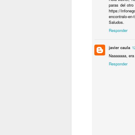
paras del otro
C
https://infone
B
encontralo-en-
T
Saludos.
e
Responder
javier caula
1
J
Naaaaaaa, era u
Responder
T
N
Lu
r
P
y
J
P