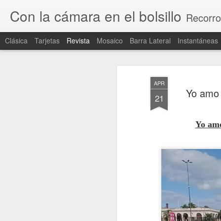
Con la cámara en el bolsillo
Recorro
Clásica
Tarjetas
Revista
Mosaico
Barra Lateral
Instantáneas
APR
Yo amo
21
Yo am