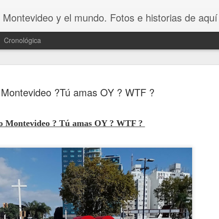
 Montevideo y el mundo. Fotos e historias de aquí 
Cronológica
 Montevideo ?Tú amas OY ? WTF ?
o Montevideo ? Tú amas OY ? WTF ?
20 INVENT
AUG
8
ASOMBROSO
VAGOS !!😆
20 INVENTOS ASOMBROSOS.
Dicen que LA PEREZA ES 
INVENTOS. Y en este video se 