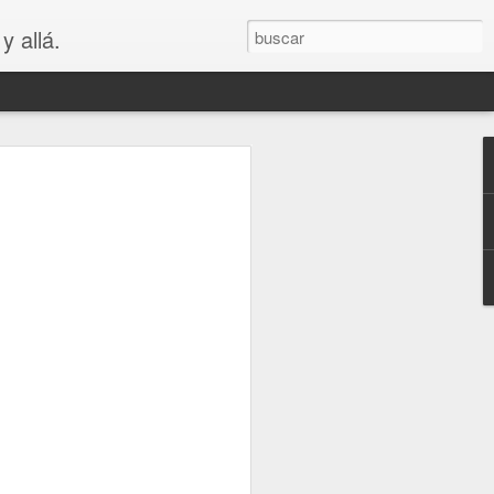
y allá.
OS
S... PARA
😲😳
.. PARA VAGOS !!😆😲😳
LA MADRE DE LOS MEJORES
puede ver que es bastante cierto.