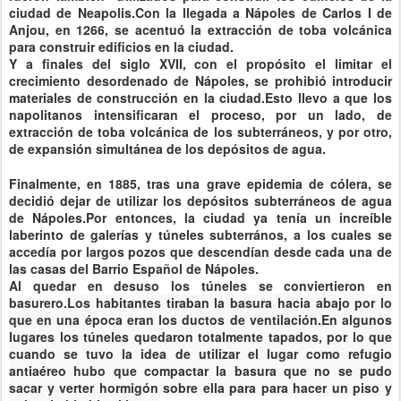
ciudad de Neapolis
.
Con la llegada a Nápoles de Carlos I de
Anjou, en 1266, se acentuó la extracción de toba volcánica
para construir edificios en la ciudad.
Y
a finales del siglo XVII, con el propósito el limitar el
crecimiento desordenado de Nápoles, se prohibió introducir
materiales de construcción en la ciudad.
Esto llevo a que los
napolitanos intensificaran el proceso, por un lado, de
extracción de toba volcánica de los subterráneos, y por otro,
de expansión simultánea de los depósitos de agua.
Finalmente, en
1885
, tras una grave epidemia de cólera, se
decidió
dejar de utilizar los depósitos subterráneos de agua
de Nápoles
.
Por entonces, la ciudad ya tenía un increíble
laberinto de galerías y túneles subterrános, a los cuales se
accedía por largos pozos que descendían desde cada una de
las casas del
Barrio Español de Nápoles
.
Al quedar en desuso los túneles se conviertieron en
basurero.
Los habitantes tiraban la basura hacia abajo por lo
que en una época eran los ductos de ventilación.
En algunos
lugares los túneles quedaron totalmente tapados, por lo que
cuando se tuvo la idea de utilizar el lugar como refugio
antiaéreo hubo que compactar la basura que no se pudo
sacar y verter hormigón sobre ella para para hacer un piso y