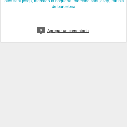
fotos sant josep
mercado la boquería
mercado sant josep
rambla
de barcelona
0
Agregar un comentario