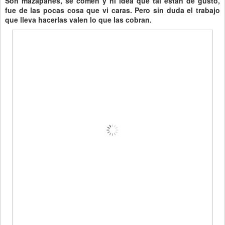
Son mazapanes, se comen y ni idea que tal están de gusto,
fue de las pocas cosa que vi caras. Pero sin duda el trabajo
que lleva hacerlas valen lo que las cobran.