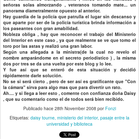
señoras solas almorzando , veteranos tomando mate... un
panorama diametralmente opuesto al anterior.
Hay guardia de la
policía
que patrulla el lugar sin
descanso
y
que aparte por ser de la
policía
turística
brinda
información
a
los paseantes con gran amabilidad.
Nobleza obliga , hay que reconocer el trabajo del Ministerio
del Interior en este caso , ya que realmente se ve que tomo el
toro por las astas y realizó una gran labor.
Según
una allegada a la ministra(de la cual no revelo el
nombre amparándome en el secreto periodístico ) , la misma
dos por tres se da una vuelta por este blog y lo lee.
Y fue así que se enteró de esta situación y decidió
rápidamente
darle solución.
No se si será cierto , pero de ser así es
gratificante
que "Con
la
cámara
" sirva para algo mas que para divertir un rato.
Ah
.... y si llega a leer esto , comente con confianza doña
Daisy
, que su comentario como el de todos será bien recibido.
Publicado hace
28th November 2008
por
Fonzi
Etiquetas:
daisy tourne
ministerio del interior
pasaje entre la
universidad y biblioteca