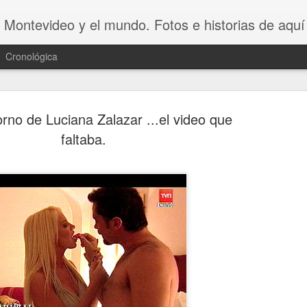
 Montevideo y el mundo. Fotos e historias de aquí 
Cronológica
orno de Luciana Zalazar ...el video que
faltaba.
20 INVENT
AUG
8
ASOMBROSO
VAGOS !!😆
20 INVENTOS ASOMBROSOS.
Dicen que LA PEREZA ES 
INVENTOS. Y en este video se 