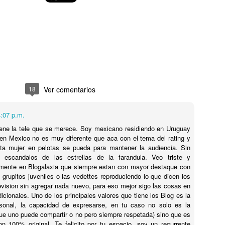
8
8
URUGUAY !
ESCULTURAS QUE
IMÁGENES
DESAFÍAN LA
EXCLUSIVAS! 🛸👽
GRAVEDAD
TOP 20 ESCULTURAS QUE
CAE OVNI EN URUGUAY !
DESAFÍAN LA GRAVEDAD
IMÁGENES EXCLUSIVAS! 🛸👽
Hay artistas que se pasan de
Imágenes ECLUSIVAS de DOS
Oceanario de Lisboa - Visita a su interior
UG
originales, ESTOS SON LOS
OVNIS caídos en el barrio Lezica
8
18
Ver comentarios
AMOS SUPREMOS DEL
Oceanario de Lisboa - Visita a su interior
de Montevideo ! LUEGO DE VER
EQUILIBRIO.
LUCES EN EL CIELO los vecinos
l OCEANARIO de LISBOA es el que más me ha gustado de todos los
escucharon fuerte estruendo !!
4:07 p.m.
ue he visitado. LOS INVITO A VER SU INTERIOR.
ene la tele que se merece. Soy mexicano residiendo en Uruguay
n Mexico no es muy diferente que aca con el tema del rating y
ta mujer en pelotas se pueda para mantener la audiencia. Sin
 escandalos de las estrellas de la farandula. Veo triste y
mente en Blogalaxia que siempre estan con mayor destaque con
s grupitos juveniles o las vedettes reproduciendo lo que dicen los
elevision sin agregar nada nuevo, para eso mejor sigo las cosas en
EL CASTILLO DE LOS BICHOS - Leyenda Urbana de
UG
icionales. Uno de los principales valores que tiene los Blog es la
8
Buenos Aires.
rsonal, la capacidad de expresarse, en tu caso no solo es la
que uno puede compartir o no pero siempre respetada) sino que es
L CASTILLO DE LOS BICHOS - Leyenda Urbana de Buenos Aires.
on 100% original. Te felicito por tu espacio, soy un recurrente