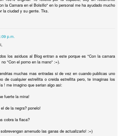
Con la Camara en el Bolsillo" en lo personal me ha ayudado mucho
uenta la leyenda que en el barrio VILLA DEL PARQUE de la ciudad de
r la ciudad y su gente. Tks.
UENOS AIRES existe UN CASTILLO EMBRUJADO por un
ERRIBLE ACCIDENTE QUE LO DEJÓ MARCADO DE POR VIDA. EN
l CASTILLO DE LOS BICHOS PASAN COSAS RARAS, MUY RARAS.
4:09 p.m.
i,
TITANIC 100 OBJETOS VALIOSOS
UL
dos los asiduos al Blog entran a este porque es "Con la camara
12
RECUPERADOS DEL NAUFRAGIO
 y no "Con el porno en la mano" :=).
ITANIC 100 OBJETOS VALIOSOS RECUPERADOS DEL
AUFRAGIO
endrias muchas mas entradas si de vez en cuando publicas uno
no de cualquier estrellita o creida estrellita pero, te imaginas los
ego de ubicado el naufragio del TITANIC fueron cientos los objetos
a ! me imagino que serian algo asi:
ecuperados. Muchos de ellos fueron a subasta Y SE VENDIERON
OR MILLONES DE EUROS. En el video te muestro los más CAROS
ue fuerte la mina!
 FAMOSOS.
 el de la negra? ponelo!
PAESTUM, los templos griegos MEJOR
s cobra la flaca?
UL
12
CONSERVADOS están en ITALIA !!
 sobrevengan amenudo las ganas de actualizarlo! :=)
AESTUM, los templos griegos MEJOR CONSERVADOS están en