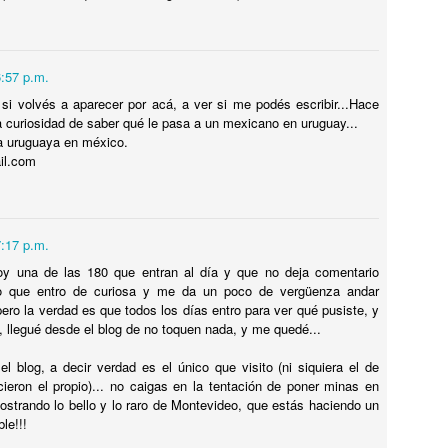
Por qué CHESPIRITO no fue al VELORIO ni al SEPELIO de DON
AMÓN?
uchas cosas se dicen al respecto, PERO LA VERDAD ES UNA
6:57 p.m.
OLA y te la cuento en el video. NO TODO ERAN ROSAS en LA
si volvés a aparecer por acá, a ver si me podés escribir...Hace
ECINDAD DEL CHAVO, Hay quienes dicen que el principio del fin del
a curiosidad de saber qué le pasa a un mexicano en uruguay...
rograma fue causado por Florinda Meza, la YOKO ONO de ROBERTO
a uruguaya en méxico.
OMEZ BOLAÑOS.
il.com
ENCONTRÉ MEDALLA DEL EXORCISTA de SAN
UL
5
BENITO 😵 !!
7:17 p.m.
NCONTRÉ MEDALLA DEL EXORCISTA de SAN BENITO !!
oy una de las 180 que entran al día y que no deja comentario
ETECTANDO METALES EN LA PLAYA encontré enterrada en la
o que entro de curiosa y me da un poco de vergüenza andar
rena LA PODEROSA MEDALLA DE SAN BENITO, la misma que se
ero la verdad es que todos los días entro para ver qué pusiste, y
sa EN LOS EXORCISMOS para EXPULSAR AL DEMONIO del cuerpo
, llegué desde el blog de no toquen nada, y me quedé...
ue fue poseído por el MALIGNO.
 el blog, a decir verdad es el único que visito (ni siquiera el de
ieron el propio)... no caigas en la tentación de poner minas en
ostrando lo bello y lo raro de Montevideo, que estás haciendo un
le!!!
La casa EMBRUJAD de Chespirito. EL FANTASMA
UL
5