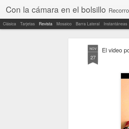
Con la cámara en el bolsillo
Recorro
Clásica
Tarjetas
Revista
Mosaico
Barra Lateral
Instantáneas
El video p
NOV
27