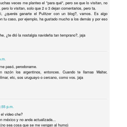
 muchas veces me planteo el "para qué", pero se que lo visitan, no
otel Concordia, donde el FANTASMA DE GARDEL AÚN VIVE !
pero lo visitan, solo que 2 o 3 dejan comentarios, pero ta.
, ¿querés ganarte el Pulitzer con un blog?, vamos. Es algo
y un hotel en la ciudad de SALTO, República Oriental del Uruguay,
en tu caso, por ejemplo, ha gustado mucho a los demás y por eso
onde el FANTASMA DE CARLOS GARDEL SIGUE DEAMBULANDO.
e, ¿te dió la nostalgia navideña tan temprano?, jaja
El dia que...MIKE TYSON QUISO PELEAR CON UN
UL
p.m.
5
GORILA.
e me pasó, perodoname.
l dia que...MIKE TYSON QUISO PELEAR CON UN GORILA.
n razón los argentinos, entonces. Cuando te llamas Walter,
lmar, etc, sos uruguayo o cercano, como vos. jaja
OMO y POR QUÉ SE LE OCURRIÓ ESA LOCURA A TYSON ? Dejá
u comentario opinando quien hubiese ganado. TE LO CUENTO EN EL
IDEO.
6:55 p.m.
el video che?
¿Por qué CHESPIRITO no fue al VELORIO ni al
UL
n méxico y no anda actualizada...
5
SEPELIO de DON RAMÓN?
 (no sea cosa que se me vengan al humo)