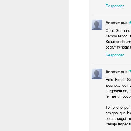
¿
Responder
R
M
Anonymous
S
Otra: Germán, 
V
tiempo tengo l
p
Saludos de un
G
pcgf71@hotma
Responder
J
Anonymous
E
Hola Fonzi! S
D
alguno... com
a
cargoseando, p
u
reirme un poco
q
Te felicito por
amigos que hic
bolas, seguí m
trabajo impecab
J