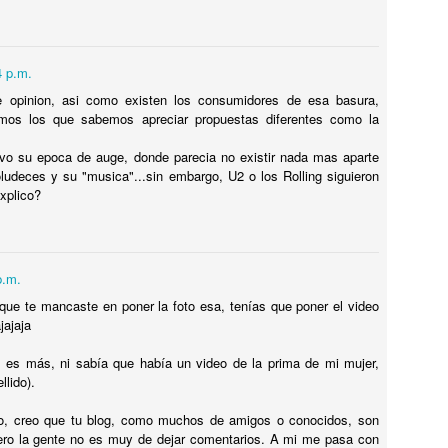
ISIL EXOCET SOBRE UNA CAMIONETA en MONTEVIDEO !
ENSÉ QUE ESTABA ALUCINANDO, PERO NO, ERA UN MISIL
XOCET sobre el techo de una camioneta transitando por las calles de
4 p.m.
ONTEVIDEO ! DE LOCOS !! VEAN LAS FOTOS !!
 opinion, asi como existen los consumidores de esa basura,
imos los que sabemos apreciar propuestas diferentes como la
uvo su epoca de auge, donde parecia no existir nada mas aparte
oludeces y su "musica"...sin embargo, U2 o los Rolling siguieron
El CHORIPÁN TIENE SU MONUMENTO !! SABÉS
UL
xplico?
12
DONDE ? A QUE NO!!
l CHORIPÁN TIENE SU MONUMENTO !! SABÉS DONDE ? A QUE
O!!
p.m.
onumentos hay para TODOS LOS GUSTOS, pero vos sabías QUE
que te mancaste en poner la foto esa, tenías que poner el video
XISTE EL MONUMENTO AL CHORIPÁN ? NO? TE CUENTO DONDE
ajajaja
STÁ EL MONUMENTO Y TE MUESTRO FOTOS !! BUEN
ROVECHO !
, es más, ni sabía que había un video de la prima de mi mujer,
llido).
Hotel Concordia, donde el FANTASMA DE GARDEL
UL
io, creo que tu blog, como muchos de amigos o conocidos, son
12
AÚN VIVE !
pero la gente no es muy de dejar comentarios. A mi me pasa con