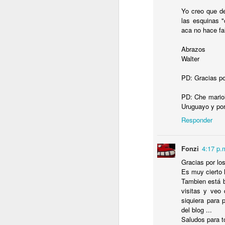
I
Yo creo que de
las esquinas 
C
aca no hace fal
C
P
Abrazos
D
Walter
Sa
PD: Gracias por
.
J
PD: Che mariol
Uruguayo y por
T
Responder
P
L
Fonzi
4:17 p.
Gracias por lo
Es muy cierto 
Tambien está b
visitas y veo
siquiera para 
J
del blog ...
Saludos para t