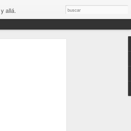
y allá.
OS
S... PARA
😲😳
.. PARA VAGOS !!😆😲😳
LA MADRE DE LOS MEJORES
puede ver que es bastante cierto.