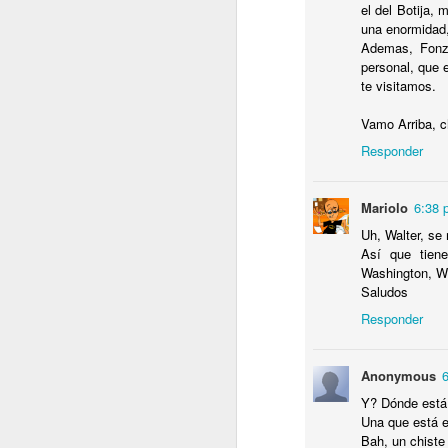
el del Botija,
H
una enormidad, 
Ademas, Fonzi
Ha
personal, que 
d
te visitamos.
Vamo Arriba, ch
Responder
J
Mariolo
6:38 
Uh, Walter, s
E
Así que tiene
Washington, Wi
C
Saludos
t
V
Responder
Anonymous
Y? Dónde está 
J
Una que está e
Bah, un chiste