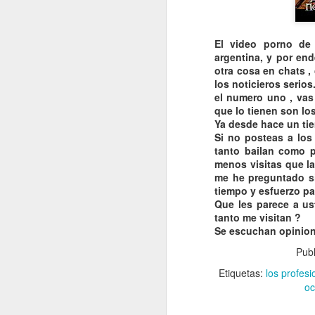
El
video
porno
d
argentina, y por en
otra cosa en
chats
,
los noticieros serio
el numero uno , vas
que lo tienen son lo
Ya desde hace un ti
Si no
posteas
a lo
tanto bailan como 
menos visitas que l
me he preguntado si
tiempo y esfuerzo pa
Que les parece a us
tanto me visitan ?
Se escuchan opinion
Pub
Etiquetas:
los profesi
oc
VISITA AL Castillo de
AUG