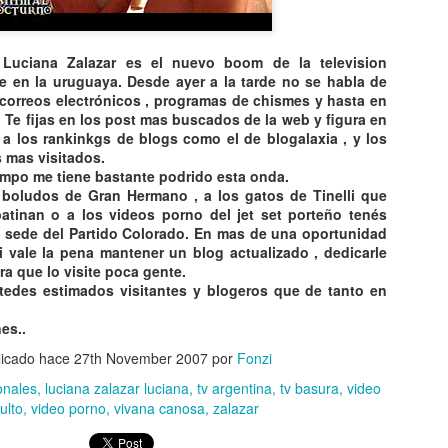
e
Luciana
Zalazar
es el nuevo
boom
de la
television
de en la uruguaya. Desde ayer a la tarde no se habla de
 correos
electrónicos
, programas de chismes y hasta en
s. Te fijas en los post mas buscados de la
web
y figura en
 a los
rankinkgs
de blogs como el de
blogalaxia
, y los
s mas visitados.
empo me tiene bastante podrido esta onda.
s
boludos
de Gran Hermano , a los gatos de
Tinelli
que
patinan o a los
videos
porno
del
jet
set
porteño
tenés
a sede del Partido Colorado. En mas de una oportunidad
 vale la pena mantener un blog actualizado , dedicarle
ra que lo visite poca gente.
tedes estimados visitantes y
blogeros
que de tanto en
es..
licado hace
27th November 2007
por
Fonzi
onales
luciana zalazar luciana
tv argentina
tv basura
video
ulto
video porno
vivana canosa
zalazar
CAE OVNI EN
TOP 20
AUG
AUG