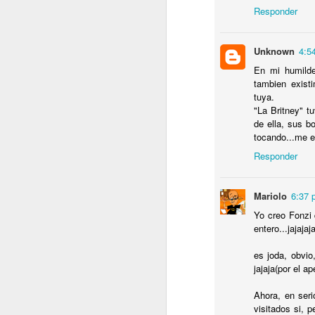
M
Responder
P
E
Unknown
4:5
M
En mi humilde
tambien exist
tuya.
"La Britney" t
de ella, sus b
J
tocando...me e
Responder
E
N
Mariolo
6:37 
M
Yo creo Fonzi 
E
entero...jajajaj
E
P
es joda, obvio
jajaja(por el ape
J
Ahora, en ser
visitados si, 