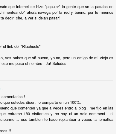
TALIA
sde que internet se hizo "popular" la gente que se la pasaba en
"chimenteando" ahora navega por la red y bueno, por lo mnenos
ualquiera pensaría que los TEMPLOS GRIEGOS MEJOR
ta decir: che, a ver si dejan pasar!
ONSERVADOS están en Grecia. Pues no, ESTÁN EN ITALIA, MÁS
RECISAMENTE en PAESTUM. Y hasta te dejan VISITARLOS POR
ENTRO !! ESPECTACULAR. Te cuento como llegar desde Nápoles o
lerno.
 el link del "Riachuelo"
Tiene UN LEÓN en el JARDÍN DE LA CASA,
UL
o, vos sabes que si! bueno, yo no, pero un amigo de mi viejo es
12
INCREÍBLE !
 eso me puso el nombre ! Ja! Saludos
iene UN LEÓN en el JARDÍN DE LA CASA, INCREÍBLE !
ENSÉ QUE ME TOMABA EL PELO cuando me dijo que TENÍA UN
EÓN EN LA CASA.
m.
s comentarios !
lo que ustedes dicen, lo comparto en un 100%.
ueno que comenten ya que a veces entro al blog , me fijo en las
 que entraron 180 visitantes y no hay ni un solo comment , ni
putearme.... eso tambien te hace replantear a veces la tematica
MISIL EXOCET SOBRE UNA CAMIONETA en
UL
12
MONTEVIDEO !
odos !!