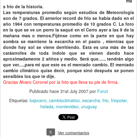
má
s frío de la historia.
Las temperaturas promedio según estudios de Meteorología
son de 7 grados. El anterior record de frío se había dado en el
año 1964 con temperaturas promedio de 10 grados C. La foto
en la que se ve un perro la saqué en el Cerro ayer a las 9 de la
mañana mas o menos.Fijénse como en la parte en que hay
sombra se mantiene la escarcha en el pasto , mientras que
donde hay sol se viene derritiendo. Esta es una más de las
catástrofes de toda índole que se vienen dando hace
aproximadamente 2 añitos y medio. Será que....., tendrán algo
que ver....,para mi que este es el mentado cambio. El mentado
cambio climático quise decir, porque sinó después se ponen
sensibles los que te dije.
Gra
cias Alvaro Coronel por la foto que lleva su pie de firma.
Publicado hace
31st July 2007
por
Fonzi
Etiquetas:
bajocero
cambioclimatico
escarcha
frio
friopolar
helada
montevideo
uruguay
5
Ver comentarios