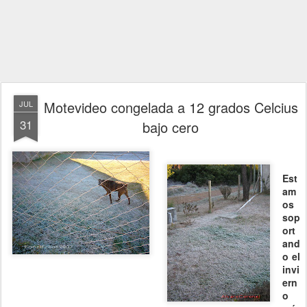
Motevideo congelada a 12 grados Celcius
JUL
31
bajo cero
Est
am
os
sop
ort
and
o el
invi
ern
o