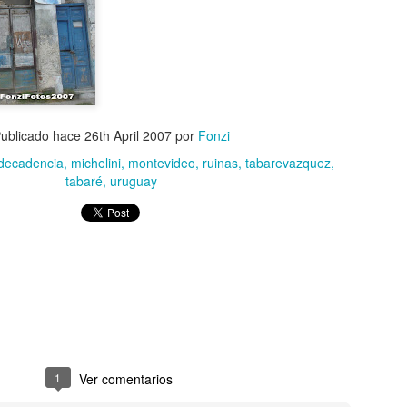
ublicado hace
26th April 2007
por
Fonzi
decadencia
michelini
montevideo
ruinas
tabarevazquez
tabaré
uruguay
1
Ver comentarios
CAE OVNI EN
TOP 20
AUG
AUG