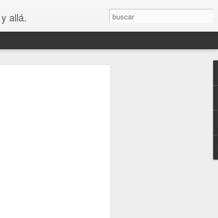
y allá.
OS
S... PARA
😲😳
.. PARA VAGOS !!😆😲😳
LA MADRE DE LOS MEJORES
puede ver que es bastante cierto.