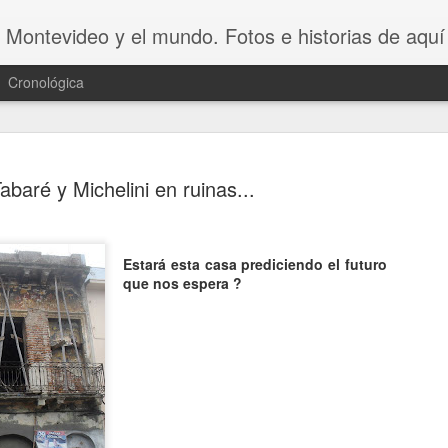
 Montevideo y el mundo. Fotos e historias de aquí 
Cronológica
abaré y Michelini en ruinas...
Estará esta casa prediciendo el futuro
20 INVENT
AUG
que nos espera ?
8
ASOMBROSO
VAGOS !!😆
20 INVENTOS ASOMBROSOS.
Dicen que LA PEREZA ES 
INVENTOS. Y en este video se 