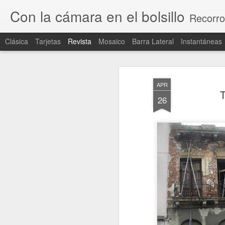
Con la cámara en el bolsillo
Recorro
Clásica
Tarjetas
Revista
Mosaico
Barra Lateral
Instantáneas
APR
T
26