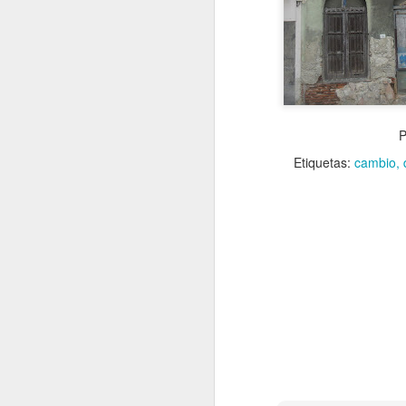
P
Etiquetas:
cambio
VISITA AL Castillo de
AUG