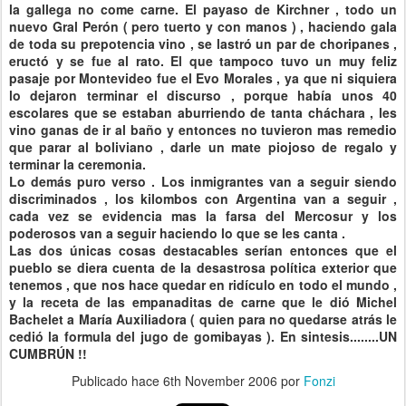
la gallega no come carne. El payaso de Kirchner , todo un
nuevo Gral Perón ( pero tuerto y con manos ) , haciendo gala
de toda su prepotencia vino , se lastró un par de choripanes ,
eructó y se fue al rato. El que tampoco tuvo un muy feliz
pasaje por Montevideo fue el Evo Morales , ya que ni siquiera
lo dejaron terminar el discurso , porque había unos 40
escolares que se estaban aburriendo de tanta cháchara , les
vino ganas de ir al baño y entonces no tuvieron mas remedio
que parar al boliviano , darle un mate piojoso de regalo y
terminar la ceremonia.
Lo demás puro verso . Los inmigrantes van a seguir siendo
discriminados , los kilombos con Argentina van a seguir ,
cada vez se evidencia mas la farsa del Mercosur y los
poderosos van a seguir haciendo lo que se les canta .
Las dos únicas cosas destacables serían entonces que el
pueblo se diera cuenta de la desastrosa política exterior que
tenemos , que nos hace quedar en ridículo en todo el mundo ,
y la receta de las empanaditas de carne que le dió Michel
Bachelet a María Auxiliadora ( quien para no quedarse atrás le
cedió la formula del jugo de gomibayas ). En sintesis........UN
CUMBRÚN !!
Publicado hace
6th November 2006
por
Fonzi