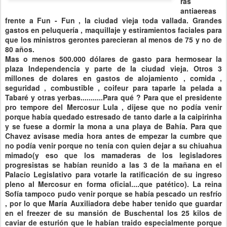
ras
antiaereas
frente a Fun - Fun , la ciudad vieja toda vallada. Grandes
gastos en peluquería , maquillaje y estiramientos faciales para
que los ministros gerontes parecieran al menos de 75 y no de
80 años.
Mas o menos 500.000 dólares de gasto para hermosear la
plaza Independencia y parte de la ciudad vieja. Otros 3
millones de dolares en gastos de alojamiento , comida ,
seguridad , combustible , coifeur para taparle la pelada a
Tabaré y otras yerbas...........Para qué ? Para que el presidente
pro tempore del Mercosur Lula , dijese que no podía venir
porque había quedado estresado de tanto darle a la caipirinha
y se fuese a dormir la mona a una playa de Bahía. Para que
Chavez avisase media hora antes de empezar la cumbre que
no podía venir porque no tenía con quien dejar a su chiuahua
mimado(y eso que los mamaderas de los legisladores
progresistas se habían reunido a las 3 de la mañana en el
Palacio Legislativo para votarle la ratificación de su ingreso
pleno al Mercosur en forma oficial....que patético). La reina
Sofía tampoco pudo venir porque se había pescado un resfrío
, por lo que María Auxiliadora debe haber tenido que guardar
en el freezer de su mansión de Buschental los 25 kilos de
caviar de esturión que le habían traido especialmente porque